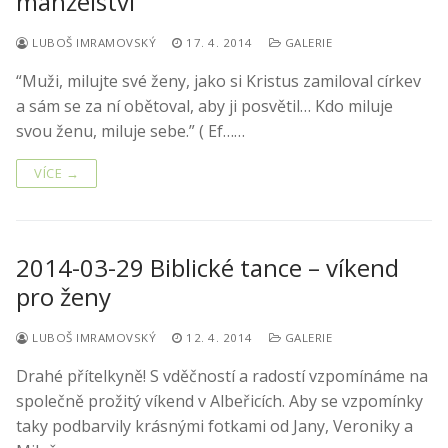
manželství
LUBOŠ IMRAMOVSKÝ
17. 4. 2014
GALERIE
“Muži, milujte své ženy, jako si Kristus zamiloval církev
a sám se za ní obětoval, aby ji posvětil… Kdo miluje
svou ženu, miluje sebe.” ( Ef……
VÍCE →
2014-03-29 Biblické tance – víkend
pro ženy
LUBOŠ IMRAMOVSKÝ
12. 4. 2014
GALERIE
Drahé přítelkyně! S vděčností a radostí vzpomínáme na
společně prožitý víkend v Albeřicích. Aby se vzpomínky
taky podbarvily krásnými fotkami od Jany, Veroniky a