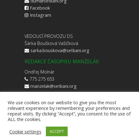
dum@setkani.org
Facebook
Instagram
VEDOUCÍ PROVOZU DS
Šárka Boušková Vašíčková
sarka.bouskova@setkani.org
REDAKCE ČASOPISU MANŽELÁK
Ondřej Molnár
775 275 653
manzelak@setkani.org
We use cookies on our website to give you the most
relevant experience by remembering your preferences and
repeat visits. By clicking “Accept”, you consent to the use of
ALL the cookies.
Cookie settings
ACCEPT
YMCA Setkání, 2026