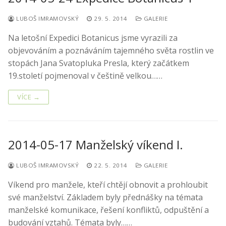
LUBOŠ IMRAMOVSKÝ
29. 5. 2014
GALERIE
Na letošní Expedici Botanicus jsme vyrazili za
objevováním a poznáváním tajemného světa rostlin ve
stopách Jana Svatopluka Presla, který začátkem
19.století pojmenoval v češtině velkou……
VÍCE →
2014-05-17 Manželský víkend I.
LUBOŠ IMRAMOVSKÝ
22. 5. 2014
GALERIE
Víkend pro manžele, kteří chtějí obnovit a prohloubit
své manželství. Základem byly přednášky na témata
manželské komunikace, řešení konfliktů, odpuštění a
budování vztahů. Témata byly……