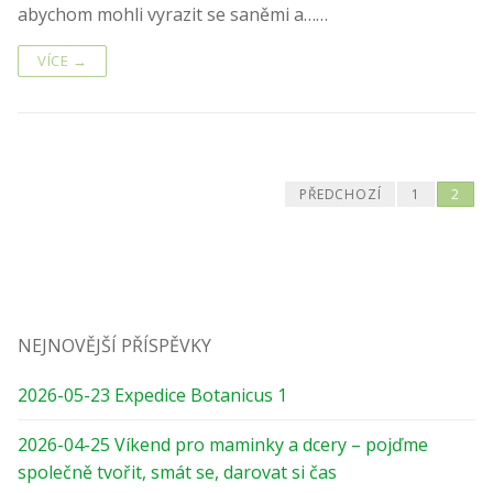
abychom mohli vyrazit se saněmi a……
VÍCE →
Navigace
PŘEDCHOZÍ
1
2
pro
příspěvky
NEJNOVĚJŠÍ PŘÍSPĚVKY
2026-05-23 Expedice Botanicus 1
2026-04-25 Víkend pro maminky a dcery – pojďme
společně tvořit, smát se, darovat si čas