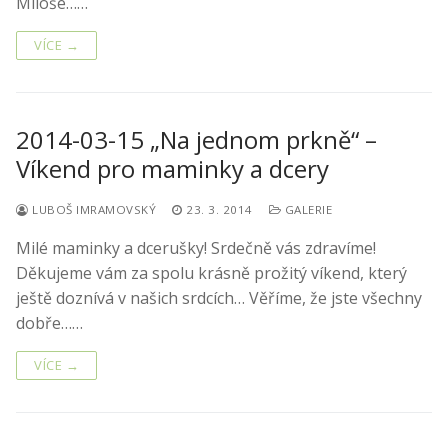
Miloše……
VÍCE →
2014-03-15 „Na jednom prkně“ –
Víkend pro maminky a dcery
LUBOŠ IMRAMOVSKÝ
23. 3. 2014
GALERIE
Milé maminky a dcerušky! Srdečně vás zdravíme!
Děkujeme vám za spolu krásně prožitý víkend, který
ještě doznívá v našich srdcích… Věříme, že jste všechny
dobře……
VÍCE →