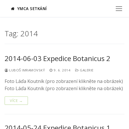
Přeskočit
YMCA SETKÁNÍ
na
obsah
Tag:
2014
2014-06-03 Expedice Botanicus 2
LUBOŠ IMRAMOVSKÝ
9. 6. 2014
GALERIE
Foto Láďa Koutník (pro zobrazení klikněte na obrázek)
Foto Láďa Koutník (pro zobrazení klikněte na obrázek)
VÍCE →
2014-05-24 Expedice Botanicus 1