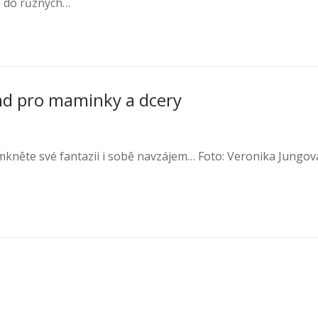
m do různých…
end pro maminky a dcery
mkněte své fantazii i sobě navzájem… Foto: Veronika Jungov