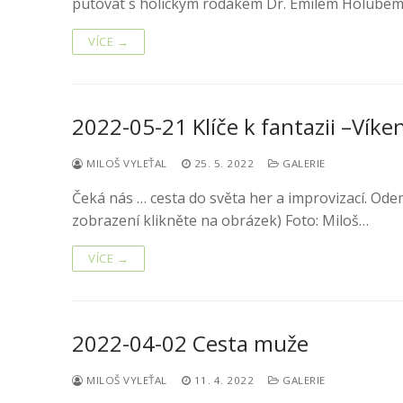
putovat s holickým rodákem Dr. Emilem Holube
VÍCE →
2022-05-21 Klíče k fantazii –Vík
MILOŠ VYLEŤAL
25. 5. 2022
GALERIE
Čeká nás … cesta do světa her a improvizací. Ode
zobrazení klikněte na obrázek) Foto: Miloš…
VÍCE →
2022-04-02 Cesta muže
MILOŠ VYLEŤAL
11. 4. 2022
GALERIE