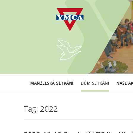
Přeskočit
na
obsah
MANŽELSKÁ SETKÁNÍ
DŮM SETKÁNÍ
NAŠE A
Tag:
2022