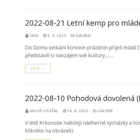
2022-08-21 Letní kemp pro mlá
IVKA
6. 9. 2022
GALERIE
Do Domu setkání koncem prázdnin přijeli mladí čl
představili si navzájem své kultury,……
VÍCE →
2022-08-10 Pohodová dovolená (K
MILOŠ VYLEŤAL
16. 8. 2022
GALERIE
V létě Krkonoše nabízejí nádherné vycházky a túr
klikněte na obrázek)