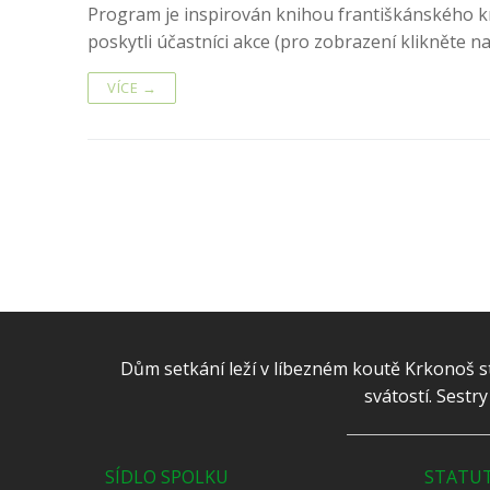
Program je inspirován knihou františkánského 
poskytli účastníci akce (pro zobrazení klikněte n
VÍCE →
Dům setkání leží v líbezném koutě Krkonoš st
svátostí. Sestr
SÍDLO SPOLKU
STATUT