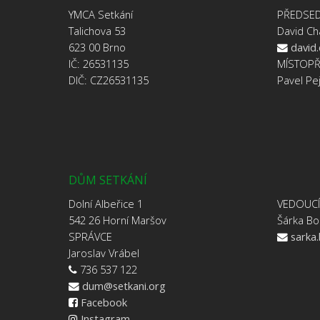
YMCA Setkání
PŘEDSE
Talichova 53
David Ch
623 00 Brno
david
IČ: 26531135
MÍSTOP
DIČ: CZ26531135
Pavel Pe
DŮM SETKÁNÍ
Dolní Albeřice 1
VEDOUC
542 26 Horní Maršov
Šárka Bo
SPRÁVCE
sarka
Jaroslav Vrábel
736 537 122
dum@setkani.org
Facebook
Instagram