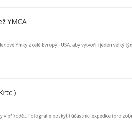
dež YMCA
enové Ymky z celé Evropy i USA, aby vytvořili jeden velký tý
rtci)
y v přírodě… Fotografie poskytli účastníci expedice (pro zob