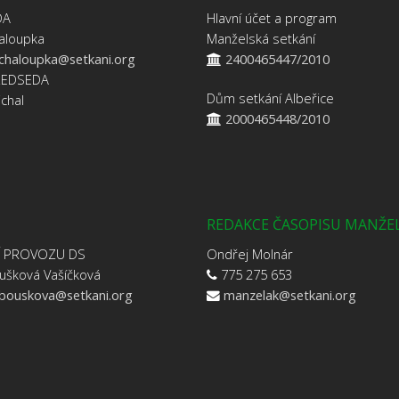
DA
Hlavní účet a program
aloupka
Manželská setkání
.chaloupka@setkani.org
2400465447/2010
ŘEDSEDA
Dům setkání Albeřice
jchal
2000465448/2010
REDAKCE ČASOPISU MANŽE
Í PROVOZU DS
Ondřej Molnár
ušková Vašíčková
775 275 653
.bouskova@setkani.org
manzelak@setkani.org