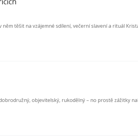
icích
ěm těšit na vzájemné sdílení, večerní slavení a rituál Krist
 dobrodružný, objevitelský, rukodělný – no prostě zážitky na