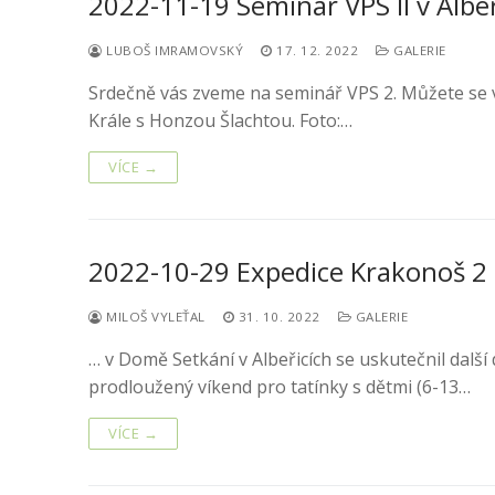
2022-11-19 Seminář VPS II v Albeř
LUBOŠ IMRAMOVSKÝ
17. 12. 2022
GALERIE
Srdečně vás zveme na seminář VPS 2. Můžete se v n
Krále s Honzou Šlachtou. Foto:…
VÍCE →
2022-10-29 Expedice Krakonoš 2
MILOŠ VYLEŤAL
31. 10. 2022
GALERIE
… v Domě Setkání v Albeřicích se uskutečnil další
prodloužený víkend pro tatínky s dětmi (6-13…
VÍCE →