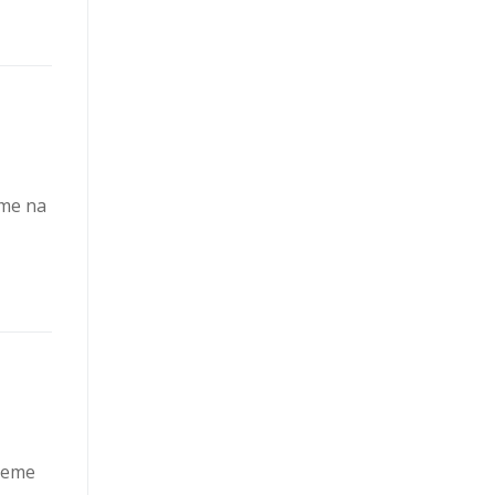
íme na
udeme