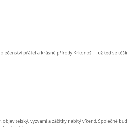
olečenství přátel a krásné přírody Krkonoš. … už teď se těš
 objevitelský, výzvami a zážitky nabitý víkend. Společně b