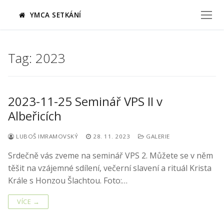
Přeskočit
YMCA SETKÁNÍ
na
obsah
Tag:
2023
2023-11-25 Seminář VPS II v
Albeřicích
LUBOŠ IMRAMOVSKÝ
28. 11. 2023
GALERIE
Srdečně vás zveme na seminář VPS 2. Můžete se v něm
těšit na vzájemné sdílení, večerní slavení a rituál Krista
Krále s Honzou Šlachtou. Foto:…
VÍCE →