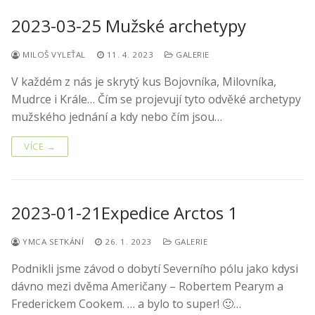
2023-03-25 Mužské archetypy
MILOŠ VYLEŤAL
11. 4. 2023
GALERIE
V každém z nás je skrytý kus Bojovníka, Milovníka,
Mudrce i Krále… Čím se projevují tyto odvěké archetypy
mužského jednání a kdy nebo čím jsou…
VÍCE →
2023-01-21Expedice Arctos 1
YMCA SETKÁNÍ
26. 1. 2023
GALERIE
Podnikli jsme závod o dobytí Severního pólu jako kdysi
dávno mezi dvěma Američany – Robertem Pearym a
Frederickem Cookem. … a bylo to super! 🙂…