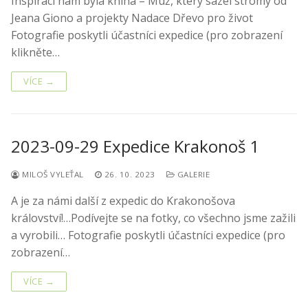
Inspirací nám byla kniha – Muž, který sázel stromy od
Jeana Giono a projekty Nadace Dřevo pro život
Fotografie poskytli účastníci expedice (pro zobrazení
klikněte…
VÍCE →
2023-09-29 Expedice Krakonoš 1
MILOŠ VYLEŤAL
26. 10. 2023
GALERIE
A je za námi další z expedic do Krakonošova
království!…Podívejte se na fotky, co všechno jsme zažili
a vyrobili… Fotografie poskytli účastníci expedice (pro
zobrazení…
VÍCE →