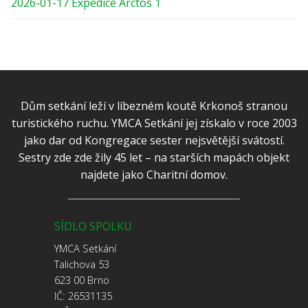
2026-01-17 Expedice Arctos 1
Dům setkání leží v líbezném koutě Krkonoš stranou
turistického ruchu. YMCA Setkání jej získalo v roce 2003
jako dar od Kongregace sester nejsvětější svátostí.
Sestry zde zde žily 45 let – na starších mapách objekt
najdete jako Charitní domov.
SÍDLO SPOLKU
YMCA Setkání
Talichova 53
623 00 Brno
IČ: 26531135