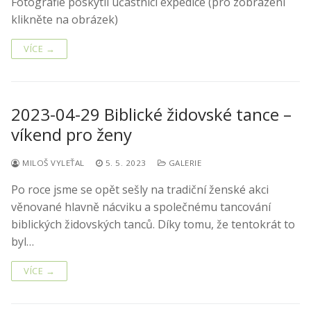
Fotografie poskytli účastníci expedice (pro zobrazení
klikněte na obrázek)
VÍCE →
2023-04-29 Biblické židovské tance –
víkend pro ženy
MILOŠ VYLEŤAL
5. 5. 2023
GALERIE
Po roce jsme se opět sešly na tradiční ženské akci
věnované hlavně nácviku a společnému tancování
biblických židovských tanců. Díky tomu, že tentokrát to
byl…
VÍCE →