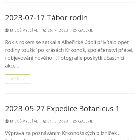
2023-07-17 Tábor rodin
MILOŠ VYLEŤAL
26. 7. 2023
GALERIE
Rok s rokem se setkal a Albeřické údolí přivítalo opět
rodiny toužící po krásách Krkonoš, společenství přátel,
i objevování nového … Fotografie poskytli účastníci
akce…
VÍCE →
2023-05-27 Expedice Botanicus 1
MILOŠ VYLEŤAL
31. 5. 2023
GALERIE
Výprava za poznáváním Krkonošských blizniček …