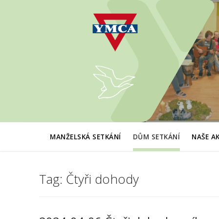
Přeskočit
na
obsah
MANŽELSKÁ SETKÁNÍ
DŮM SETKÁNÍ
NAŠE A
Tag:
Čtyři dohody