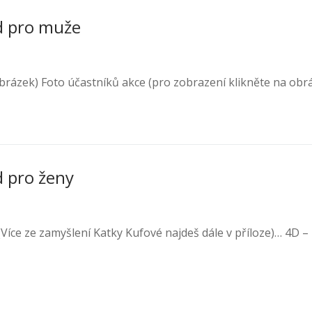
d pro muže
brázek) Foto účastníků akce (pro zobrazení klikněte na obr
d pro ženy
íce ze zamyšlení Katky Kufové najdeš dále v příloze)… 4D –