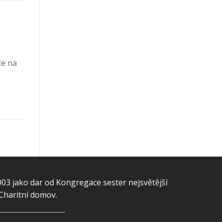
te na
003 jako dar od Kongregace sester nejsvětější
 Charitní domov.