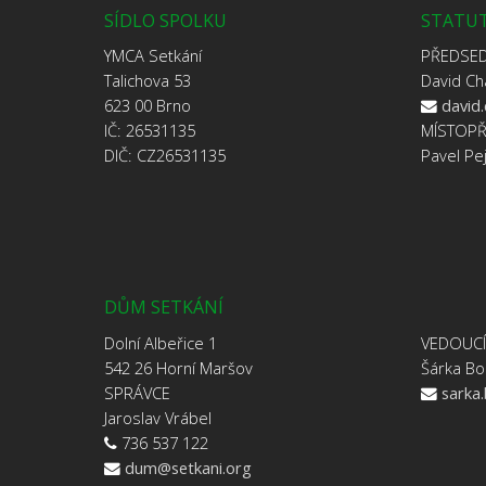
SÍDLO SPOLKU
STATUT
YMCA Setkání
PŘEDSE
Talichova 53
David Ch
623 00 Brno
david
IČ: 26531135
MÍSTOP
DIČ: CZ26531135
Pavel Pe
DŮM SETKÁNÍ
Dolní Albeřice 1
VEDOUC
542 26 Horní Maršov
Šárka Bo
SPRÁVCE
sarka
Jaroslav Vrábel
736 537 122
dum@setkani.org