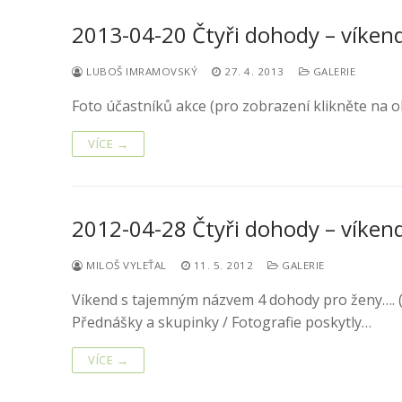
2013-04-20 Čtyři dohody – víken
LUBOŠ IMRAMOVSKÝ
27. 4. 2013
GALERIE
Foto účastníků akce (pro zobrazení klikněte na o
VÍCE →
2012-04-28 Čtyři dohody – víken
MILOŠ VYLEŤAL
11. 5. 2012
GALERIE
Víkend s tajemným názvem 4 dohody pro ženy…. (V
Přednášky a skupinky / Fotografie poskytly…
VÍCE →