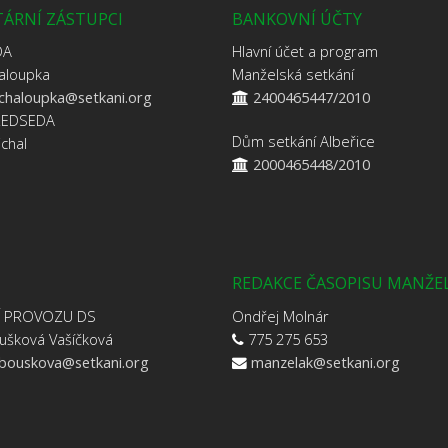
ÁRNÍ ZÁSTUPCI
BANKOVNÍ ÚČTY
DA
Hlavní účet a program
aloupka
Manželská setkání
.chaloupka@setkani.org
2400465447/2010
ŘEDSEDA
Dům setkání Albeřice
jchal
2000465448/2010
REDAKCE ČASOPISU MANŽE
Í PROVOZU DS
Ondřej Molnár
ušková Vašíčková
775 275 653
.bouskova@setkani.org
manzelak@setkani.org