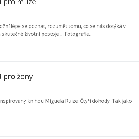
d pro muže
í lépe se poznat, rozumět tomu, co se nás dotýká v
 skutečné životní postoje … Fotografie…
d pro ženy
inspirovaný knihou Miguela Ruize: Čtyři dohody. Tak jako