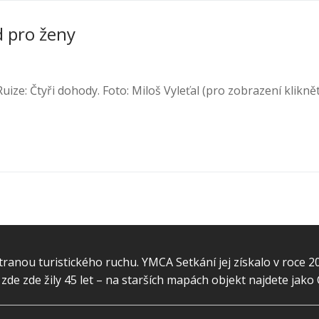
d pro ženy
ize: Čtyři dohody. Foto: Miloš Vyleťal (pro zobrazení klikně
ranou turistického ruchu. YMCA Setkání jej získalo v roce 2
y zde zde žily 45 let – na starších mapách objekt najdete jako