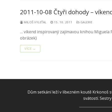
2011-10-08 Čtyři dohody – víken
MILOŠ VYLEŤAL
15. 10. 2011
GALERIE
… víkend inspirovaný zajímavou knihou Miguela Ru
obrázek)
VÍCE →
Dům setkání leží v líbezném koutě Krkonoš st
svátostí. Sestr