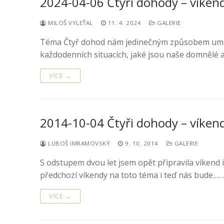
2024-04-06 Čtyři dohody – víken
MILOŠ VYLEŤAL
11. 4. 2024
GALERIE
Téma Čtyř dohod nám jedinečným způsobem umožn
každodenních situacích, jaké jsou naše domnělé a
VÍCE →
2014-10-04 Čtyři dohody – víken
LUBOŠ IMRAMOVSKÝ
9. 10. 2014
GALERIE
S odstupem dvou let jsem opět připravila víkend 
předchozí víkendy na toto téma i teď nás bude……
VÍCE →