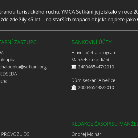
ranou turistického ruchu. YMCA Setkání jej získalo v roce 2
y zde zde žily 45 let – na starších mapách objekt najdete jako
ÁRNÍ ZÁSTUPCI
BANKOVNÍ ÚČTY
DA
Hlavní účet a program
aloupka
Manželská setkání
.chaloupka@setkani.org
2400465447/2010
ŘEDSEDA
Dům setkání Albeřice
jchal
2000465448/2010
REDAKCE ČASOPISU MANŽE
Í PROVOZU DS
Ondřej Molnár