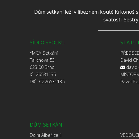
Dům setkání leží v líbezném koutě Krkonoš st
svátostí. Sestr
SÍDLO SPOLKU
STATUT
YMCA Setkání
PŘEDSE
Talichova 53
David Ch
623 00 Brno
david
IČ: 26531135
MÍSTOP
DIČ: CZ26531135
Pavel Pe
DŮM SETKÁNÍ
Dolní Albeřice 1
VEDOUC