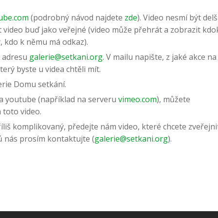
ube.com
(podrobný návod najdete
zde
). Video nesmí být delš
 video buď jako veřejné (video může přehrát a zobrazit kdok
, kdo k němu má odkaz).
a adresu
galerie@setkani.org
. V mailu napište, z jaké akce 
terý byste u videa chtěli mít.
erie Domu setkání.
na youtube (například na serveru
vimeo.com
), můžete
 toto video.
iš komplikovaný, předejte nám video, které chcete zveřejni
 nás prosím kontaktujte (
galerie@setkani.org
).