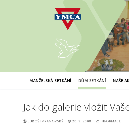
Přeskočit
na
obsah
MANŽELSKÁ SETKÁNÍ
DŮM SETKÁNÍ
NAŠE A
Jak do galerie vložit Vaš
LUBOŠ IMRAMOVSKÝ
20. 9. 2008
INFORMACE