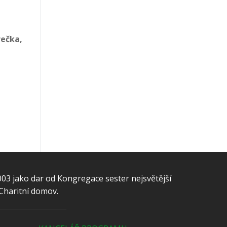
rečka,
003 jako dar od Kongregace sester nejsvětější
 Charitní domov.