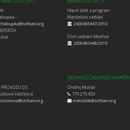
ÁRNÍ ZÁSTUPCI
BANKOVNÍ ÚČTY
DA
Hlavní účet a program
aloupka
Manželská setkání
.chaloupka@setkani.org
2400465447/2010
ŘEDSEDA
Dům setkání Albeřice
jchal
2000465448/2010
REDAKCE ČASOPISU MANŽE
Í PROVOZU DS
Ondřej Molnár
ušková Vašíčková
775 275 653
.bouskova@setkani.org
manzelak@setkani.org