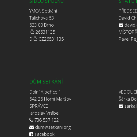
SÍDLO SPOLKU
STATUT
YMCA Setkání
PŘEDSE
Talichova 53
David Ch
623 00 Brno
david
IČ: 26531135
MÍSTOP
DIČ: CZ26531135
Pavel Pe
DŮM SETKÁNÍ
Dolní Albeřice 1
VEDOUC
542 26 Horní Maršov
Šárka Bo
SPRÁVCE
sarka
Jaroslav Vrábel
736 537 122
dum@setkani.org
Facebook