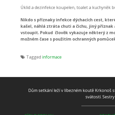
Úklid a dezinfekce koupelen, toalet a kuchyněk 
Nikdo s příznaky infekce dýchacích cest, kt
kašel, náhlá ztráta chuti a čichu, jiný přízna
vstoupit. Pokud člověk vykazuje některý z m
možném čase s použitím ochranných pomůce
Tagged
informace
Dům setkání leží v líbezném koutě Krkonoš st
svátostí. Sestr