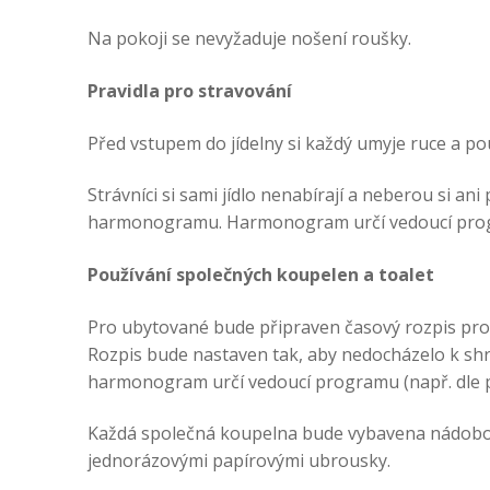
Na pokoji se nevyžaduje nošení roušky.
Pravidla pro stravování
Před vstupem do jídelny si každý umyje ruce a pou
Strávníci si sami jídlo nenabírají a neberou si an
harmonogramu. Harmonogram určí vedoucí progra
Používání společných koupelen a toalet
Pro ubytované bude připraven časový rozpis pro
Rozpis bude nastaven tak, aby nedocházelo k sh
harmonogram určí vedoucí programu (např. dle p
Každá společná koupelna bude vybavena nádobou
jednorázovými papírovými ubrousky.