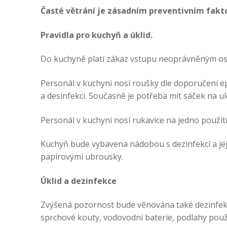
Časté větrání je zásadním preventivním fak
Pravidla pro kuchyň a úklid.
Do kuchyně platí zákaz vstupu neoprávněným os
Personál v kuchyni nosí roušky dle doporučení ep
a desinfekci. Současně je potřeba mít sáček na u
Personál v kuchyni nosí rukavice na jedno použití
Kuchyň bude vybavena nádobou s dezinfekcí a j
papírovými ubrousky.
Úklid a dezinfekce
Zvýšená pozornost bude věnována také dezinfekci 
sprchové kouty, vodovodní baterie, podlahy pou