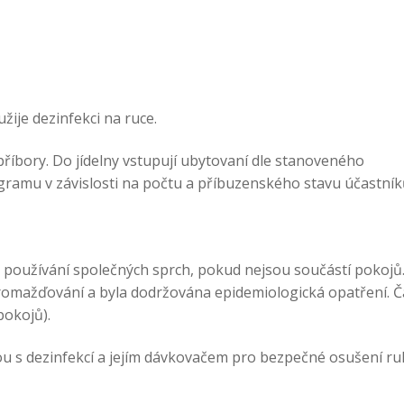
žije dezinfekci na ruce.
i příbory. Do jídelny vstupují ubytovaní dle stanoveného
mu v závislosti na počtu a příbuzenského stavu účastník
 používání společných sprch, pokud nejsou součástí pokojů
romažďování a byla dodržována epidemiologická opatření. 
okojů).
 s dezinfekcí a jejím dávkovačem pro bezpečné osušení r