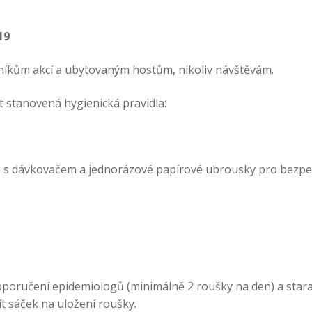
19
íkům akcí a ubytovaným hostům, nikoliv návštěvám.
 stanovená hygienická pravidla:
ci s dávkovačem a jednorázové papírové ubrousky pro bezp
poručení epidemiologů (minimálně 2 roušky na den) a stara
ít sáček na uložení roušky.