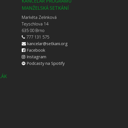
KANCELÁŘ PROGRAMU
MANŽELSKÁ SETKÁNÍ
Markéta Zelinková
Teyschlova 14
635 00 Brno
777 131 575
kancelar@setkani.org
Facebook
Instagram
Podcasty na Spotify
LÁK