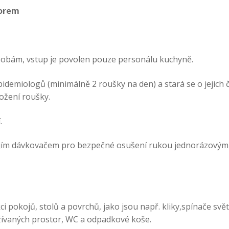
torem
obám, vstup je povolen pouze personálu kuchyně.
idemiologů (minimálně 2 roušky na den) a stará se o jejich 
ložení roušky.
.
ejím dávkovačem pro bezpečné osušení rukou jednorázovým
pokojů, stolů a povrchů, jako jsou např. kliky,spínače svět
žívaných prostor, WC a odpadkové koše.