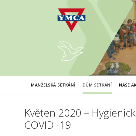
Přeskočit
na
obsah
MANŽELSKÁ SETKÁNÍ
DŮM SETKÁNÍ
NAŠE A
Květen 2020 – Hygienic
COVID -19