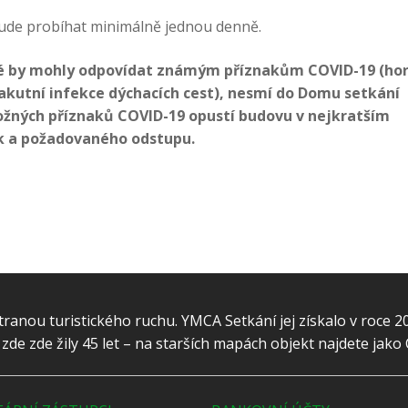
bude probíhat minimálně jednou denně.
eré by mohly odpovídat známým příznakům COVID-19 (ho
k akutní infekce dýchacích cest), nesmí do Domu setkání
ožných příznaků COVID-19 opustí budovu v nejkratším
k a požadovaného odstupu.
ranou turistického ruchu. YMCA Setkání jej získalo v roce 2
y zde zde žily 45 let – na starších mapách objekt najdete jako