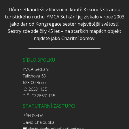
Dům setkání leží v líbezném koutě Krkonoš stranou
turistického ruchu. YMCA Setkání jej získalo v roce 2003
jako dar od Kongregace sester nejsvětější svátostí.
Sestry zde zde žily 45 let – na starších mapách objekt
najdete jako Charitní domov.
SÍDLO SPOLKU
YMCA Setkání
Talichova 53
623 00 Brno
IČ: 26531135
DIČ: CZ26531135
STATUTÁRNÍ ZÁSTUPCI
PŘEDSEDA
David Chaloupka
david.chaloupka@setkani.org