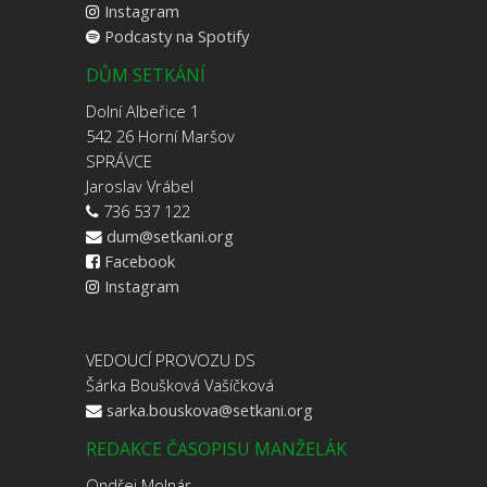
Instagram
Podcasty na Spotify
DŮM SETKÁNÍ
Dolní Albeřice 1
542 26 Horní Maršov
SPRÁVCE
Jaroslav Vrábel
736 537 122
dum@setkani.org
Facebook
Instagram
VEDOUCÍ PROVOZU DS
Šárka Boušková Vašíčková
sarka.bouskova@setkani.org
REDAKCE ČASOPISU MANŽELÁK
Ondřej Molnár