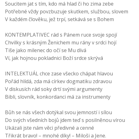
Soucitem jat s tím, kdo má hlad či ho zima zebe
Potřebné vždy povzbuzuje skutkem, službou, slovem
V každém člověku, jež trpí, setkává se s Bohem
KONTEMPLATIVEC rád s Pánem ruce svoje spojí
Chvilky s krásným Ženichem mu rány v srdci hojí
Tiše jako milenec do očí se Mu dívá
Ví, jak hojnou pokladnici Boží srdce skrývá
INTELEKTUÁL chce zase všecko chápat hlavou
Pořád hlídá, zda má církev dogmatiku zdravou
V diskusích rád soky drtí svými argumenty
Bibli, slovník, konkordanci má za instrumenty
Bůh se nás všech dotýkal svou jemností i sílou
Do svých všedních bojů jdem teď s posilněnou vírou
Ukázali jste nám věci předivné a cenné
Třikrát bravo! – mnohé díky! – Miloši a Jene.