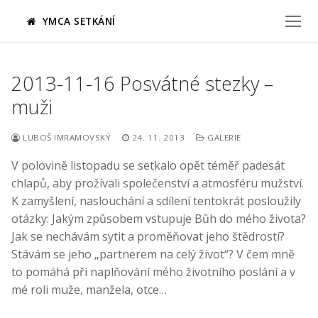
Přeskočit
YMCA SETKÁNÍ
na
obsah
2013-11-16 Posvátné stezky –
muži
LUBOŠ IMRAMOVSKÝ
24. 11. 2013
GALERIE
V polovině listopadu se setkalo opět téměř padesát
chlapů, aby prožívali společenství a atmosféru mužství.
K zamyšlení, naslouchání a sdílení tentokrát posloužily
otázky: Jakým způsobem vstupuje Bůh do mého života?
Jak se nechávám sytit a proměňovat jeho štědrostí?
Stávám se jeho „partnerem na celý život“? V čem mně
to pomáhá při naplňování mého životního poslání a v
mé roli muže, manžela, otce…