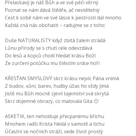
Přelaskavý je náš Bůh a ve své péči věrný
Poznat se nám dává štědře, ač neviditelný
Cest k sobě nám ve své lásce k pestrosti dal mnoho
Každá zná nás obohatit – radujme se z toho:
Duše NATURALISTY když zbitá žalem strádá
Lůnu přírody se s chutí cele odevzdává
Do lesů a kopců chodí hledat krásu Boží
Ze zurčení potůčku mu štěstím srdce hoří
KŘESŤAN SMYSLOVÝ skrz krásu nejvíc Pána vnímá
Z budov, vůní, barev, hudby úžas ho vždy jímá
Jistě mu Bůh mocně zjevil tajemství svá skrytá
Skrz dojemné obrazy, co malovala Gita 🙂
ASKETIK, ten neholduje přecpanému břichu
Mnohem radši Krista hledá v samotě a tichu
Účastní se nočních stráží, vede život prostý