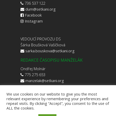
736 537 122
dum@setkani.org
Facebook
Instagram
VEDOUCÍ PROVOZU DS
Šárka Boušková Vašíčková
sarka.bouskova@setkani.org
REDAKCE ČASOPISU MANŽELÁK
Ondřej Molnár
775 275 653
manzelak@setkani.org
We use cookies on our website to give you the most
relevant experience by remembering your preferences and
repeat visits. By clicking “Accept”, you consent to the use of
ALL the cookies.