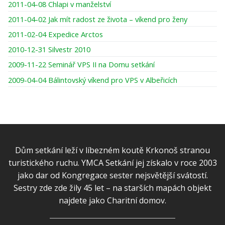
2011-04-08 Chlapi v manželství
2011-04-02 Jak mít radost ze života – víkend pro ženy
2011-02-04 Expedice Arctos
2010-12-31 Silvestr 2010
2009-11-22 Seminář VPS II na Domu setkání
2009-04-04 Bálintovský víkend pro VPS v Albeřicích
Dům setkání leží v líbezném koutě Krkonoš stranou
turistického ruchu. YMCA Setkání jej získalo v roce 2003
jako dar od Kongregace sester nejsvětější svátostí.
Sestry zde zde žily 45 let – na starších mapách objekt
najdete jako Charitní domov.