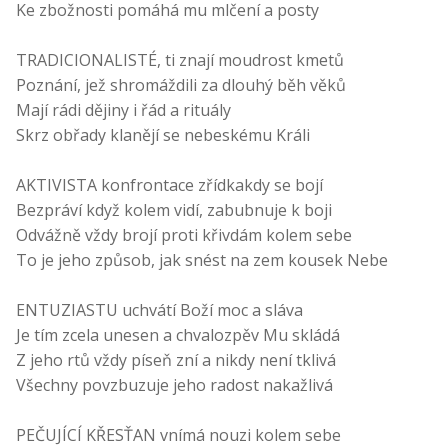
Ke zbožnosti pomáhá mu mlčení a posty
TRADICIONALISTÉ, ti znají moudrost kmetů
Poznání, jež shromáždili za dlouhý běh věků
Mají rádi dějiny i řád a rituály
Skrz obřady klanějí se nebeskému Králi
AKTIVISTA konfrontace zřídkakdy se bojí
Bezpráví když kolem vidí, zabubnuje k boji
Odvážně vždy brojí proti křivdám kolem sebe
To je jeho způsob, jak snést na zem kousek Nebe
ENTUZIASTU uchvátí Boží moc a sláva
Je tím zcela unesen a chvalozpěv Mu skládá
Z jeho rtů vždy píseň zní a nikdy není tklivá
Všechny povzbuzuje jeho radost nakažlivá
PEČUJÍCÍ KŘESŤAN vnímá nouzi kolem sebe