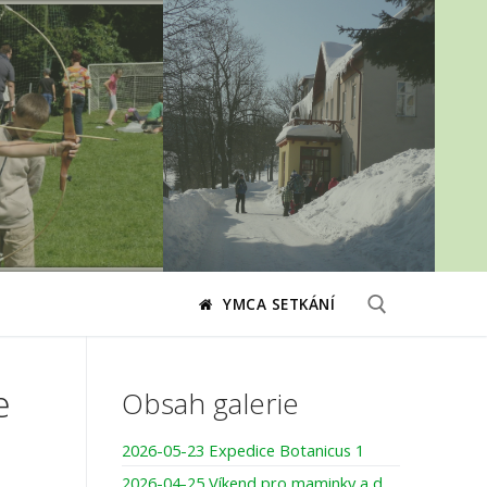
YMCA SETKÁNÍ
e
Hledat:
Obsah galerie
2026-05-23 Expedice Botanicus 1
2026-04-25 Víkend pro maminky a dcery – pojďme společně tvořit, smát se, darovat si čas