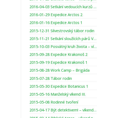
2016-04-03 Setkání vedoucích kurzů MS/WMM
2016-01-29 Expedice Arctos 2
2016-01-16 Expedice Arctos 1
2015-12-31 Silvestrovský tábor rodin
2015-11-21 Setkání sloužících párů VPS 2
2015-10-03 Posvátný kruh života – víkend pro ženy
2015-09-28 Expedice Krakonoš 2
2015-09-19 Expedice Krakonoš 1
2015-08-28 Work Camp – Brigáda
2015-07-28 Tábor rodin
2015-05-30 Expedice Botanicus 1
2015-05-16 Manželský víkend III.
2015-05-08 Rodinné tvoření
2015-04-17 Být detektivem! – víkend pro maminky s dcerami
2015-03-14 Biblické tance – víkend pro ženy