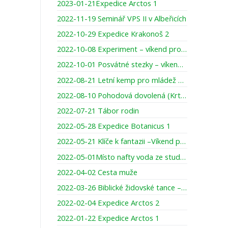
2023-01-21Expedice Arctos 1
2022-11-19 Seminář VPS II v Albeřicích
2022-10-29 Expedice Krakonoš 2
2022-10-08 Experiment – víkend pro otce se staršími dětmi
2022-10-01 Posvátné stezky – víkend pro ženy
2022-08-21 Letní kemp pro mládež YMCA
2022-08-10 Pohodová dovolená (Krtci)
2022-07-21 Tábor rodin
2022-05-28 Expedice Botanicus 1
2022-05-21 Klíče k fantazii –Víkend pro maminky a dcery
2022-05-01Místo nafty voda ze studny
2022-04-02 Cesta muže
2022-03-26 Biblické židovské tance – víkend pro ženy
2022-02-04 Expedice Arctos 2
2022-01-22 Expedice Arctos 1