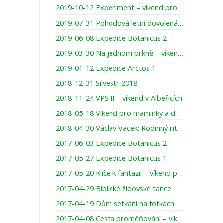
2019-10-12 Experiment – víkend pro otce a starší děti (13-16 let)
2019-07-31 Pohodová letní dovolená pro rodiny
2019-06-08 Expedice Botanicus 2
2019-03-30 Na jednom prkně – víkend pro maminky s dcerou
2019-01-12 Expedice Arctos 1
2018-12-31 Silvestr 2018
2018-11-24 VPS II – víkend v Albeřicích
2018-05-18 Víkend pro maminky a dcery – „O nejvzácnější věci pod sluncem“
2018-04-30 Václav Vacek: Rodinný rituál ke slavení dne Páně
2017-06-03 Expedice Botanicus 2
2017-05-27 Expedice Botanicus 1
2017-05-20 Klíče k fantazii – víkend pro maminky s dcerami
2017-04-29 Biblické židovské tance
2017-04-19 Dům setkání na fotkách
2017-04-08 Cesta proměňování – víkend pro muže