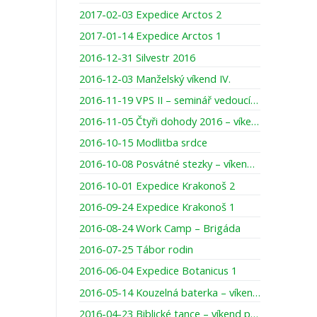
2017-02-03 Expedice Arctos 2
2017-01-14 Expedice Arctos 1
2016-12-31 Silvestr 2016
2016-12-03 Manželský víkend IV.
2016-11-19 VPS II – seminář vedoucích párů skupinek
2016-11-05 Čtyři dohody 2016 – víkend pro muže
2016-10-15 Modlitba srdce
2016-10-08 Posvátné stezky – víkend pro ženy
2016-10-01 Expedice Krakonoš 2
2016-09-24 Expedice Krakonoš 1
2016-08-24 Work Camp – Brigáda
2016-07-25 Tábor rodin
2016-06-04 Expedice Botanicus 1
2016-05-14 Kouzelná baterka – víkend pro maminky s dcerami
2016-04-23 Biblické tance – víkend pro ženy