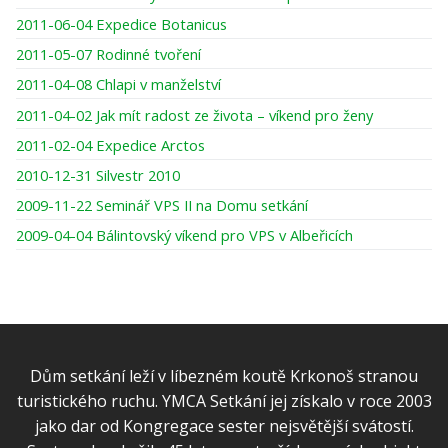
2011-06-04 Expedice Botanicus
2011-05-07 Rodinné tvoření
2011-04-08 Chlapi v manželství
2011-04-02 Jak mít radost ze života – víkend pro ženy
2011-02-04 Expedice Arctos
2010-12-31 Silvestr 2010
2009-11-22 Seminář VPS II na Domu setkání
2009-04-04 Bálintovský víkend pro VPS v Albeřicích
Dům setkání leží v líbezném koutě Krkonoš stranou
turistického ruchu. YMCA Setkání jej získalo v roce 2003
jako dar od Kongregace sester nejsvětější svátostí.