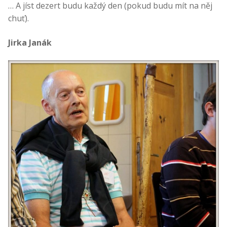
… A jíst dezert budu každý den (pokud budu mít na něj
chuť).
Jirka Janák