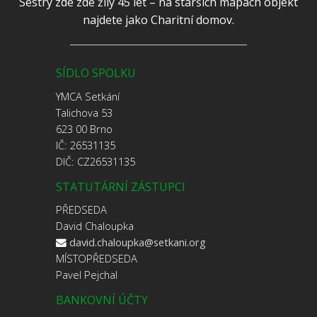
Sestry zde zde žily 45 let – na starších mapách objekt
najdete jako Charitní domov.
SÍDLO SPOLKU
YMCA Setkání
Talichova 53
623 00 Brno
IČ: 26531135
DIČ: CZ26531135
STATUTÁRNÍ ZÁSTUPCI
PŘEDSEDA
David Chaloupka
david.chaloupka@setkani.org
MÍSTOPŘEDSEDA
Pavel Pejchal
BANKOVNÍ ÚČTY