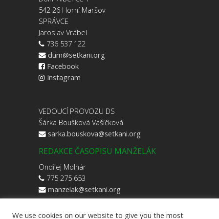
542 26 Horní Maršov
SPRÁVCE
Jaroslav Vrábel
736 537 122
dum@setkani.org
Facebook
Instagram
VEDOUCÍ PROVOZU DS
Šárka Boušková Vašíčková
sarka.bouskova@setkani.org
REDAKCE ČASOPISU MANŽELÁK
Ondřej Molnár
775 275 653
manzelak@setkani.org
We use cookies on our website to give you the most