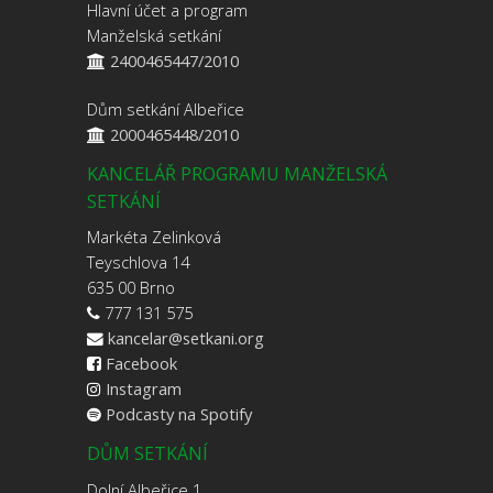
Hlavní účet a program
Manželská setkání
2400465447/2010
Dům setkání Albeřice
2000465448/2010
KANCELÁŘ PROGRAMU MANŽELSKÁ
SETKÁNÍ
Markéta Zelinková
Teyschlova 14
635 00 Brno
777 131 575
kancelar@setkani.org
Facebook
Instagram
Podcasty na Spotify
DŮM SETKÁNÍ
Dolní Albeřice 1