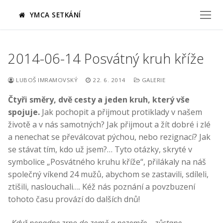
Přeskočit
YMCA SETKÁNÍ
na
obsah
2014-06-14 Posvátný kruh kříže
LUBOŠ IMRAMOVSKÝ
22. 6. 2014
GALERIE
Čtyři směry, dvě cesty a jeden kruh, který vše
spojuje.
Jak pochopit a přijmout protiklady v našem
životě a v nás samotných? Jak přijmout a žít dobré i zlé
a nenechat se převálcovat pýchou, nebo rezignací? Jak
se stávat tím, kdo už jsem?… Tyto otázky, skryté v
symbolice „Posvátného kruhu kříže“, přilákaly na náš
společný víkend 24 mužů, abychom se zastavili, sdíleli,
ztišili, naslouchali…. Kéž nás poznání a povzbuzení
tohoto času provází do dalších dnů!
„Když nepadne zrno do země a nezemře – zůstane