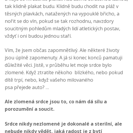
tak klidně plakat budu. Klidně budu chodit na pláž v
těsných plavkách, natažených na vypouklé břicho, a
nořit se do vln, pokud se tak rozhodnu, navzdory
soucitným pohledům mladých lidí atletických postav,
vždyť i oni budou jednou staří.
Vím, že jsem občas zapomnětlivý. Ale některé životy
jsou úplně zapomenuty. A já si konec konců pamatuji
důležité věci. Jistě, v průběhu let moje srdce bylo
zlomené. Když ztratíte někoho blízkého, nebo pokud
dítě trpí, nebo, když vašeho milovaného
psa přejede auto? …
Ale zlomená srdce jsou to, co nám dá sílu a
porozumění a soucit.
Srdce nikdy nezlomené je dokonalé a sterilní, ale
nebude nikdy vědět, jaká radost je z bytí