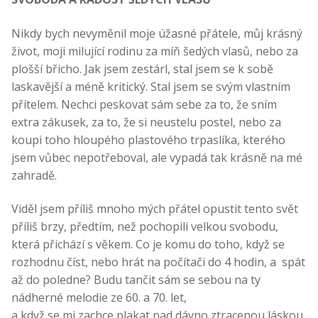
Nikdy bych nevyměnil moje úžasné přátele, můj krásný
život, moji milující rodinu za míň šedých vlasů, nebo za
plošší břicho. Jak jsem zestárl, stal jsem se k sobě
laskavější a méně kritický. Stal jsem se svým vlastním
přítelem. Nechci peskovat sám sebe za to, že sním
extra zákusek, za to, že si neustelu postel, nebo za
koupi toho hloupého plastového trpaslíka, kterého
jsem vůbec nepotřeboval, ale vypadá tak krásně na mé
zahradě.
Viděl jsem příliš mnoho mých přátel opustit tento svět
příliš brzy, předtím, než pochopili velkou svobodu,
která přichází s věkem. Co je komu do toho, když se
rozhodnu číst, nebo hrát na počítači do 4 hodin, a spát
až do poledne? Budu tančit sám se sebou na ty
nádherné melodie ze 60. a 70. let,
a když se mi zachce plakat nad dávno ztracenou láskou,