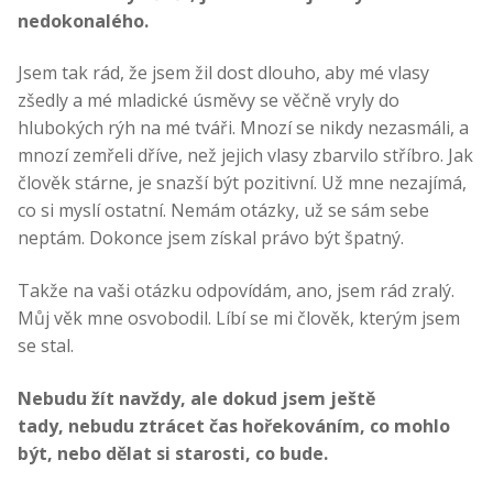
nedokonalého.
Jsem tak rád, že jsem žil dost dlouho, aby mé vlasy
zšedly a mé mladické úsměvy se věčně vryly do
hlubokých rýh na mé tváři. Mnozí se nikdy nezasmáli, a
mnozí zemřeli dříve, než jejich vlasy zbarvilo stříbro. Jak
člověk stárne, je snazší být pozitivní. Už mne nezajímá,
co si myslí ostatní. Nemám otázky, už se sám sebe
neptám. Dokonce jsem získal právo být špatný.
Takže na vaši otázku odpovídám, ano, jsem rád zralý.
Můj věk mne osvobodil. Líbí se mi člověk, kterým jsem
se stal.
Nebudu žít navždy, ale dokud jsem ještě
tady, nebudu ztrácet čas hořekováním, co mohlo
být, nebo dělat si starosti, co bude.