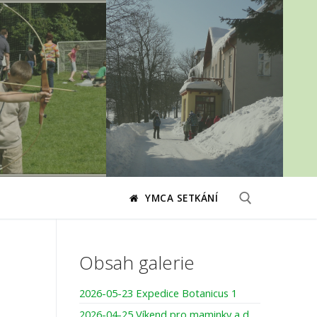
YMCA SETKÁNÍ
Hledat:
Obsah galerie
2026-05-23 Expedice Botanicus 1
2026-04-25 Víkend pro maminky a dcery – pojďme společně tvořit, smát se, darovat si čas