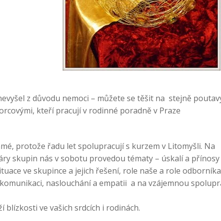
vyšel z důvodu nemoci – můžete se těšit na stejně poutav
orcovými, kteří pracují v rodinné poradně v Praze
mé, protože řadu let spolupracují s kurzem v Litomyšli. Na
áry skupin nás v sobotu provedou tématy – úskalí a přínosy
tuace ve skupince a jejich řešení, role naše a role odborníka
v komunikaci, naslouchání a empatii a na vzájemnou spoluprá
blízkosti ve vašich srdcích i rodinách.