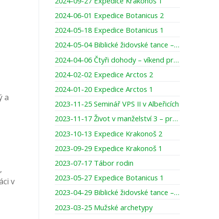
2024-09-27 Expedice Krakonoš 1
2024-06-01 Expedice Botanicus 2
2024-05-18 Expedice Botanicus 1
2024-05-04 Biblické židovské tance – víkend pro ženy
2024-04-06 Čtyři dohody – víkend pro muže
2024-02-02 Expedice Arctos 2
2024-01-20 Expedice Arctos 1
ý a
2023-11-25 Seminář VPS II v Albeřicích
2023-11-17 Život v manželství 3 – prodloužený víkend pro muže
2023-10-13 Expedice Krakonoš 2
2023-09-29 Expedice Krakonoš 1
2023-07-17 Tábor rodin
,
2023-05-27 Expedice Botanicus 1
ci v
2023-04-29 Biblické židovské tance – víkend pro ženy
2023-03-25 Mužské archetypy