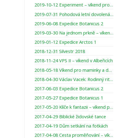
2019-10-12 Experiment – víkend pro otce a starší děti (13-16 let)
2019-07-31 Pohodová letní dovolená pro rodiny
2019-06-08 Expedice Botanicus 2
2019-03-30 Na jednom prkně – víkend pro maminky s dcerou
2019-01-12 Expedice Arctos 1
2018-12-31 Silvestr 2018
2018-11-24 VPS II – víkend v Albeřicích
2018-05-18 Víkend pro maminky a dcery – „O nejvzácnější věci pod sluncem“
2018-04-30 Václav Vacek: Rodinný rituál ke slavení dne Páně
2017-06-03 Expedice Botanicus 2
2017-05-27 Expedice Botanicus 1
2017-05-20 Klíče k fantazii – víkend pro maminky s dcerami
2017-04-29 Biblické židovské tance
2017-04-19 Dům setkání na fotkách
2017-04-08 Cesta proměňování – víkend pro muže