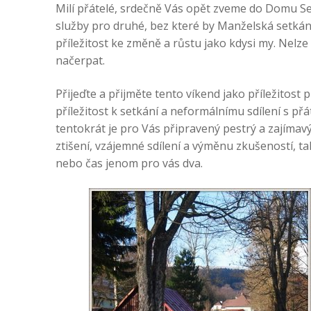
Milí přátelé, srdečně Vás opět zveme do Domu Setk
služby pro druhé, bez které by Manželská setká
příležitost ke změně a růstu jako kdysi my. Nelze
načerpat.
Přijeďte a přijměte tento víkend jako příležitost
příležitost k setkání a neformálnímu sdílení s přá
tentokrát je pro Vás připravený pestrý a zajímav
ztišení, vzájemné sdílení a výměnu zkušeností, t
nebo čas jenom pro vás dva.