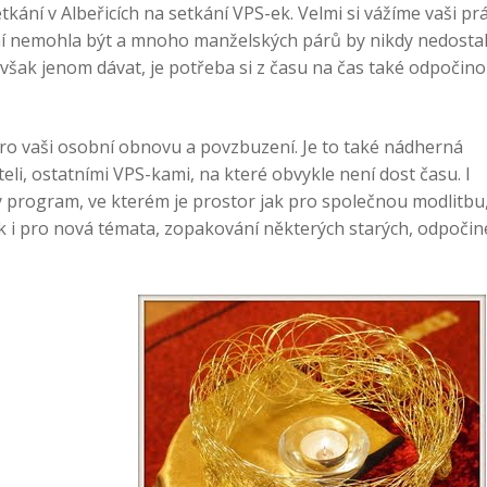
ání v Albeřicích na setkání VPS-ek. Velmi si vážíme vaši pr
ní nemohla být a mnoho manželských párů by nikdy nedosta
 však jenom dávat, je potřeba si z času na čas také odpočino
 pro vaši osobní obnovu a povzbuzení. Je to také nádherná
teli, ostatními VPS-kami, na které obvykle není dost času. I
ý program, ve kterém je prostor jak pro společnou modlitbu
ak i pro nová témata, zopakování některých starých, odpočin