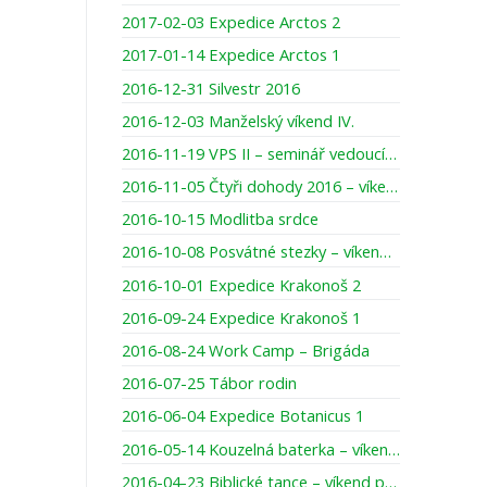
2017-02-03 Expedice Arctos 2
2017-01-14 Expedice Arctos 1
2016-12-31 Silvestr 2016
2016-12-03 Manželský víkend IV.
2016-11-19 VPS II – seminář vedoucích párů skupinek
2016-11-05 Čtyři dohody 2016 – víkend pro muže
2016-10-15 Modlitba srdce
2016-10-08 Posvátné stezky – víkend pro ženy
2016-10-01 Expedice Krakonoš 2
2016-09-24 Expedice Krakonoš 1
2016-08-24 Work Camp – Brigáda
2016-07-25 Tábor rodin
2016-06-04 Expedice Botanicus 1
2016-05-14 Kouzelná baterka – víkend pro maminky s dcerami
2016-04-23 Biblické tance – víkend pro ženy