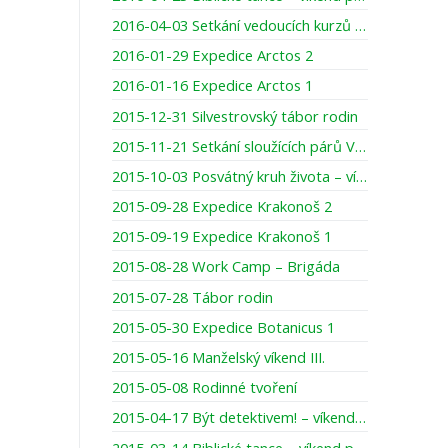
2016-04-03 Setkání vedoucích kurzů MS/WMM
2016-01-29 Expedice Arctos 2
2016-01-16 Expedice Arctos 1
2015-12-31 Silvestrovský tábor rodin
2015-11-21 Setkání sloužících párů VPS 2
2015-10-03 Posvátný kruh života – víkend pro ženy
2015-09-28 Expedice Krakonoš 2
2015-09-19 Expedice Krakonoš 1
2015-08-28 Work Camp – Brigáda
2015-07-28 Tábor rodin
2015-05-30 Expedice Botanicus 1
2015-05-16 Manželský víkend III.
2015-05-08 Rodinné tvoření
2015-04-17 Být detektivem! – víkend pro maminky s dcerami
2015-03-14 Biblické tance – víkend pro ženy