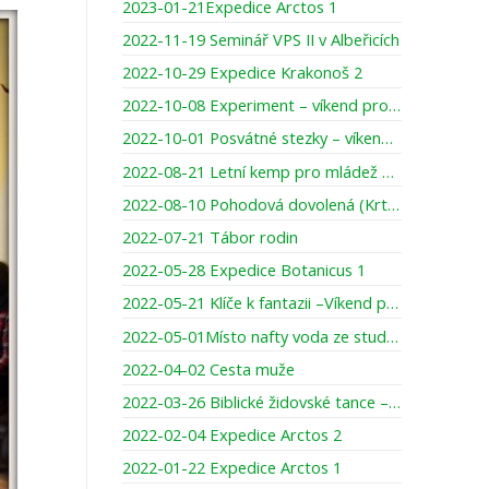
2023-01-21Expedice Arctos 1
2022-11-19 Seminář VPS II v Albeřicích
2022-10-29 Expedice Krakonoš 2
2022-10-08 Experiment – víkend pro otce se staršími dětmi
2022-10-01 Posvátné stezky – víkend pro ženy
2022-08-21 Letní kemp pro mládež YMCA
2022-08-10 Pohodová dovolená (Krtci)
2022-07-21 Tábor rodin
2022-05-28 Expedice Botanicus 1
2022-05-21 Klíče k fantazii –Víkend pro maminky a dcery
2022-05-01Místo nafty voda ze studny
2022-04-02 Cesta muže
2022-03-26 Biblické židovské tance – víkend pro ženy
2022-02-04 Expedice Arctos 2
2022-01-22 Expedice Arctos 1