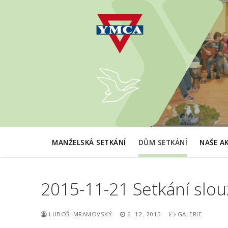
Přeskočit
na
obsah
MANŽELSKÁ SETKÁNÍ
DŮM SETKÁNÍ
NAŠE A
2015-11-21 Setkání slou
LUBOŠ IMRAMOVSKÝ
6. 12. 2015
GALERIE