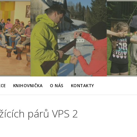
KCE
KNIHOVNIČKA
O NÁS
KONTAKTY
žících párů VPS 2