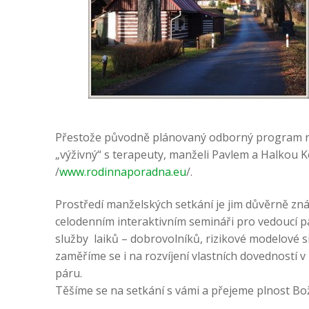
Přestože původně plánovaný odborný program ne
„výživný“ s terapeuty, manželi Pavlem a Halkou K
/
www.rodinnaporadna.eu
/.
Prostředí manželských setkání je jim důvěrně zná
celodenním interaktivním semináři pro vedoucí p
služby laiků – dobrovolníků, rizikové modelové si
zaměříme se i na rozvíjení vlastních dovedností 
páru.
Těšíme se na setkání s vámi a přejeme plnost Boží 