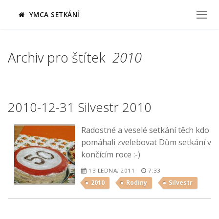
Přeskočit
YMCA SETKÁNÍ
na
obsah
Archiv pro štítek
2010
2010-12-31 Silvestr 2010
Radostné a veselé setkání těch kdo
pomáhali zvelebovat Dům setkání v
končícím roce :-)
13 LEDNA, 2011
7:33
2010
Rodiny
Silvestr