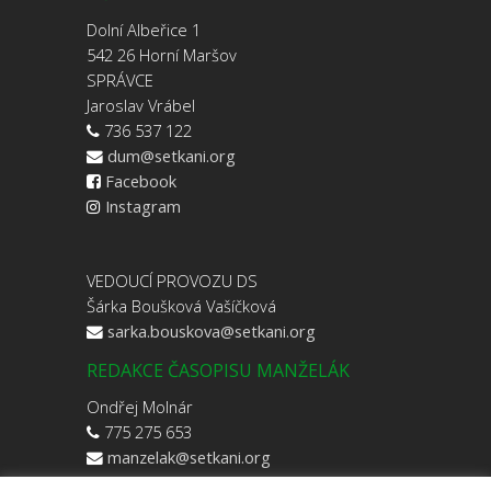
Dolní Albeřice 1
542 26 Horní Maršov
SPRÁVCE
Jaroslav Vrábel
736 537 122
dum@setkani.org
Facebook
Instagram
VEDOUCÍ PROVOZU DS
Šárka Boušková Vašíčková
sarka.bouskova@setkani.org
REDAKCE ČASOPISU MANŽELÁK
Ondřej Molnár
775 275 653
manzelak@setkani.org