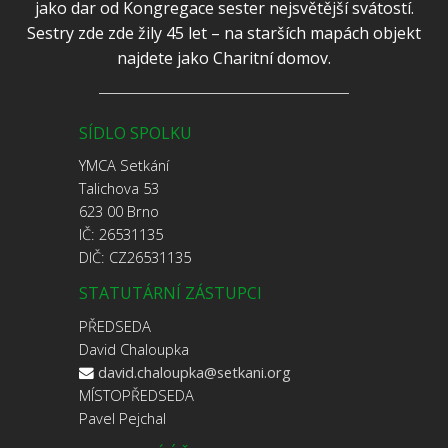
jako dar od Kongregace sester nejsvětější svátostí.
Sestry zde zde žily 45 let – na starších mapách objekt
najdete jako Charitní domov.
SÍDLO SPOLKU
YMCA Setkání
Talichova 53
623 00 Brno
IČ: 26531135
DIČ: CZ26531135
STATUTÁRNÍ ZÁSTUPCI
PŘEDSEDA
David Chaloupka
david.chaloupka@setkani.org
MÍSTOPŘEDSEDA
Pavel Pejchal