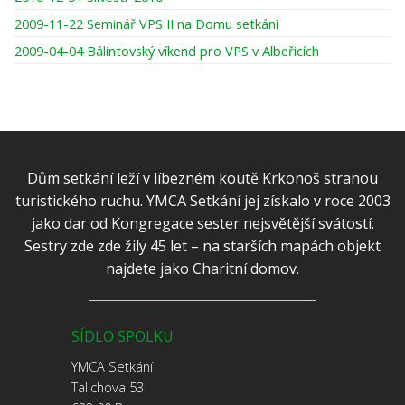
2009-11-22 Seminář VPS II na Domu setkání
2009-04-04 Bálintovský víkend pro VPS v Albeřicích
Dům setkání leží v líbezném koutě Krkonoš stranou
turistického ruchu. YMCA Setkání jej získalo v roce 2003
jako dar od Kongregace sester nejsvětější svátostí.
Sestry zde zde žily 45 let – na starších mapách objekt
najdete jako Charitní domov.
SÍDLO SPOLKU
YMCA Setkání
Talichova 53