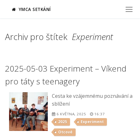
Přeskočit
YMCA SETKÁNÍ
na
obsah
Archiv pro štítek
Experiment
2025-05-03 Experiment – Víkend
pro táty s teenagery
Cesta ke vzájemnému poznávání a
sblížení
6 KVĚTNA, 2025
16:37
2025
Experiment
Otcové