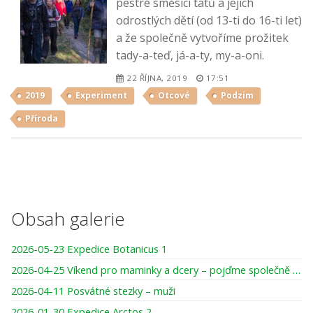
pestré směsici tátů a jejich
odrostlých dětí (od 13-ti do 16-ti let)
a že společně vytvoříme prožitek
tady-a-teď, já-a-ty, my-a-oni.
22 ŘÍJNA, 2019
17:51
2019
Experiment
Otcové
Podzim
Příroda
Obsah galerie
2026-05-23 Expedice Botanicus 1
2026-04-25 Víkend pro maminky a dcery – pojďme společně tvořit, smát se, darovat si čas
2026-04-11 Posvátné stezky – muži
2026-01-30 Expedice Arctos 2