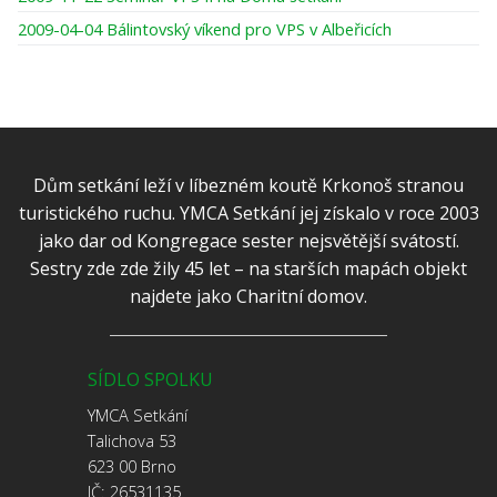
2009-04-04 Bálintovský víkend pro VPS v Albeřicích
Dům setkání leží v líbezném koutě Krkonoš stranou
turistického ruchu. YMCA Setkání jej získalo v roce 2003
jako dar od Kongregace sester nejsvětější svátostí.
Sestry zde zde žily 45 let – na starších mapách objekt
najdete jako Charitní domov.
SÍDLO SPOLKU
YMCA Setkání
Talichova 53
623 00 Brno
IČ: 26531135