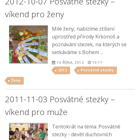
2012-10-07 Posvátné stezky –
víkend pro ženy
Milé ženy, nabízíme ztišení
uprostřed přírody Krkonoš a
poznávání stezek, na kterých se
setkáváme s Bohem ...
16 ŘÍJNA, 2012
10:17
2012
Posvátné stezky
Ženy
2011-11-03 Posvátné stezky –
víkend pro muže
Tentokrát na téma: Posvátné
stezky - devět duchovních