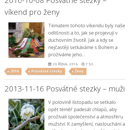
víkend pro ženy
Tématem tohoto víkendu byly naše
odlišnosti a to, jak se projevují v
duchovním životě. Jak a kdy se
nejčastěji setkáváme s Bohem a
prožíváme jeho…
20 ŘÍJNA, 2016
7:53
2016
Posvátné stezky
Ženy
2013-11-16 Posvátné stezky – muži
V polovině listopadu se setkalo
opět téměř padesát chlapů, aby
prožívali společenství a atmosféru
mužství. K zamyšlení, naslouchání a