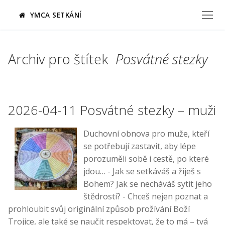
Přeskočit
YMCA SETKÁNÍ
na
obsah
Archiv pro štítek
Posvátné stezky
2026-04-11 Posvátné stezky – muži
Duchovní obnova pro muže, kteří
se potřebují zastavit, aby lépe
porozuměli sobě i cestě, po které
jdou… - Jak se setkáváš a žiješ s
Bohem? Jak se necháváš sytit jeho
štědrostí? - Chceš nejen poznat a
prohloubit svůj originální způsob prožívání Boží
Trojice, ale také se naučit respektovat, že to má – tvá