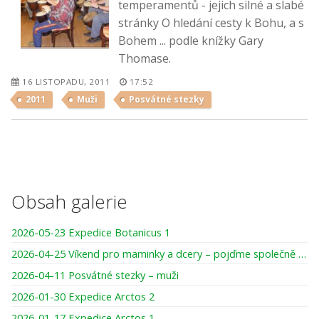
temperamentů - jejich silné a slabé
stránky O hledání cesty k Bohu, a s
Bohem ... podle knížky Gary
Thomase.
16 LISTOPADU, 2011
17:52
2011
Muži
Posvátné stezky
Obsah galerie
2026-05-23 Expedice Botanicus 1
2026-04-25 Víkend pro maminky a dcery – pojďme společně tvořit, smát se, darovat si čas
2026-04-11 Posvátné stezky – muži
2026-01-30 Expedice Arctos 2
2026-01-17 Expedice Arctos 1