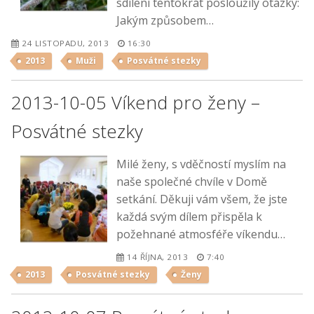
sdílení tentokrát posloužily otázky:
Jakým způsobem…
24 LISTOPADU, 2013
16:30
2013
Muži
Posvátné stezky
2013-10-05 Víkend pro ženy –
Posvátné stezky
Milé ženy, s vděčností myslím na
naše společné chvíle v Domě
setkání. Děkuji vám všem, že jste
každá svým dílem přispěla k
požehnané atmosféře víkendu…
14 ŘÍJNA, 2013
7:40
2013
Posvátné stezky
Ženy