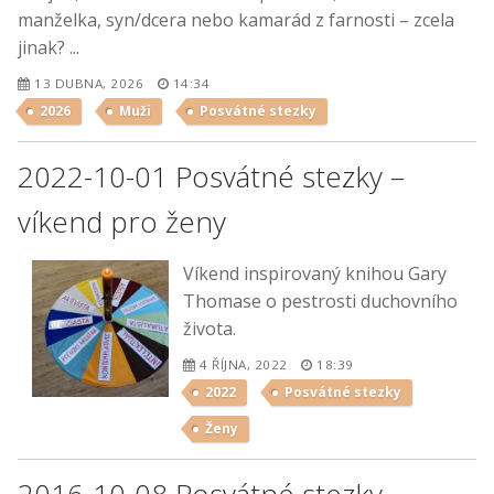
manželka, syn/dcera nebo kamarád z farnosti – zcela
jinak? ...
13 DUBNA, 2026
14:34
2026
Muži
Posvátné stezky
2022-10-01 Posvátné stezky –
víkend pro ženy
Víkend inspirovaný knihou Gary
Thomase o pestrosti duchovního
života.
4 ŘÍJNA, 2022
18:39
2022
Posvátné stezky
Ženy
2016-10-08 Posvátné stezky –