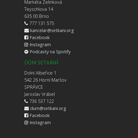
Markéta Zelinková
Teyschlova 14
635 00 Brno
777 131 575
kancelar@setkani.org
Facebook
Instagram
Podcasty na Spotify
DŮM SETKÁNÍ
Dolní Albeřice 1
542 26 Horní Maršov
SPRÁVCE
Jaroslav Vrábel
736 537 122
dum@setkani.org
Facebook
Instagram