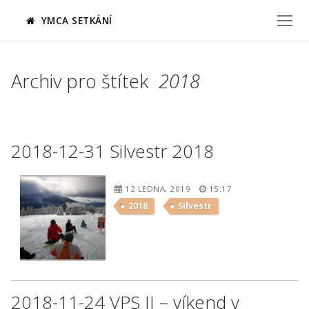
Přeskočit
YMCA SETKÁNÍ
na
obsah
Archiv pro štítek
2018
2018-12-31 Silvestr 2018
12 LEDNA, 2019
15:17
2018
Silvestr
2018-11-24 VPS II – víkend v