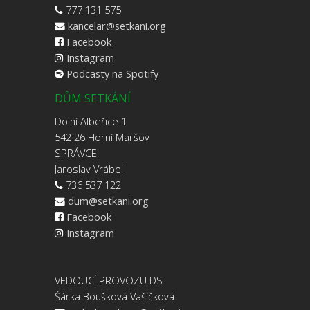
777 131 575
kancelar@setkani.org
Facebook
Instagram
Podcasty na Spotify
DŮM SETKÁNÍ
Dolní Albeřice 1
542 26 Horní Maršov
SPRÁVCE
Jaroslav Vrábel
736 537 122
dum@setkani.org
Facebook
Instagram
VEDOUCÍ PROVOZU DS
Šárka Boušková Vašíčková