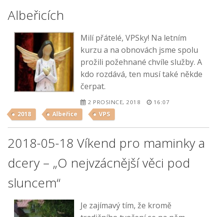
Albeřicích
Milí přátelé, VPSky! Na letním
kurzu a na obnovách jsme spolu
prožili požehnané chvíle služby. A
kdo rozdává, ten musí také někde
čerpat.
2 PROSINCE, 2018
16:07
2018
Albeřice
VPS
2018-05-18 Víkend pro maminky a
dcery – „O nejvzácnější věci pod
sluncem“
Je zajímavý tím, že kromě