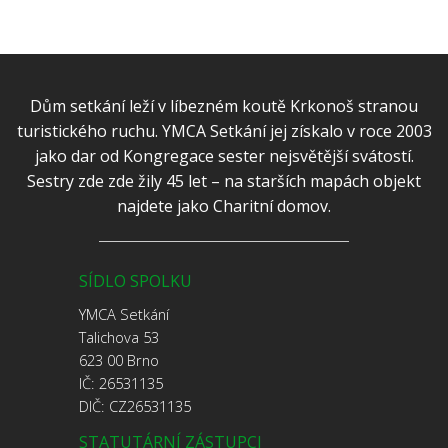
Dům setkání leží v líbezném koutě Krkonoš stranou
turistického ruchu. YMCA Setkání jej získalo v roce 2003
jako dar od Kongregace sester nejsvětější svátostí.
Sestry zde zde žily 45 let – na starších mapách objekt
najdete jako Charitní domov.
SÍDLO SPOLKU
YMCA Setkání
Talichova 53
623 00 Brno
IČ: 26531135
DIČ: CZ26531135
STATUTÁRNÍ ZÁSTUPCI