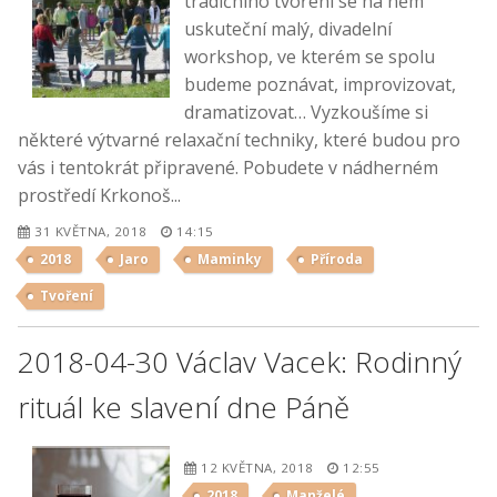
tradičního tvoření se na něm
uskuteční malý, divadelní
workshop, ve kterém se spolu
budeme poznávat, improvizovat,
dramatizovat… Vyzkoušíme si
některé výtvarné relaxační techniky, které budou pro
vás i tentokrát připravené. Pobudete v nádherném
prostředí Krkonoš...
31 KVĚTNA, 2018
14:15
2018
Jaro
Maminky
Příroda
Tvoření
2018-04-30 Václav Vacek: Rodinný
rituál ke slavení dne Páně
12 KVĚTNA, 2018
12:55
2018
Manželé