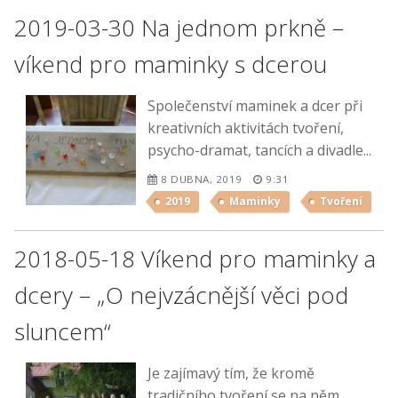
2019-03-30 Na jednom prkně –
víkend pro maminky s dcerou
Společenství maminek a dcer při
kreativních aktivitách tvoření,
psycho-dramat, tancích a divadle...
8 DUBNA, 2019
9:31
2019
Maminky
Tvoření
2018-05-18 Víkend pro maminky a
dcery – „O nejvzácnější věci pod
sluncem“
Je zajímavý tím, že kromě
tradičního tvoření se na něm