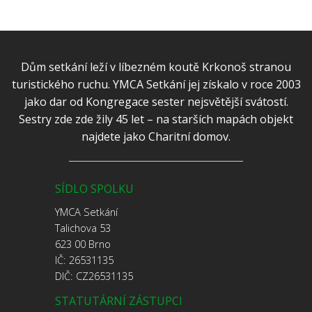
Dům setkání leží v líbezném koutě Krkonoš stranou
turistického ruchu. YMCA Setkání jej získalo v roce 2003
jako dar od Kongregace sester nejsvětější svátostí.
Sestry zde zde žily 45 let – na starších mapách objekt
najdete jako Charitní domov.
SÍDLO SPOLKU
YMCA Setkání
Talichova 53
623 00 Brno
IČ: 26531135
DIČ: CZ26531135
STATUTÁRNÍ ZÁSTUPCI