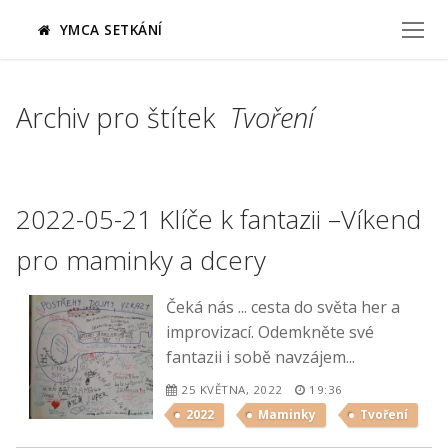
Přeskočit
YMCA SETKÁNÍ
na
obsah
Archiv pro štítek
Tvoření
2022-05-21 Klíče k fantazii –Víkend
pro maminky a dcery
Čeká nás ... cesta do světa her a
improvizací. Odemkněte své
fantazii i sobě navzájem...
25 KVĚTNA, 2022
19:36
2022
Maminky
Tvoření