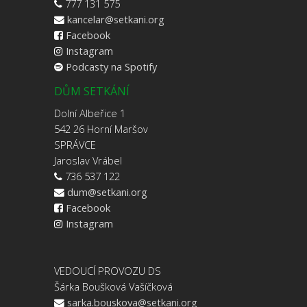
777 131 575
kancelar@setkani.org
Facebook
Instagram
Podcasty na Spotify
DŮM SETKÁNÍ
Dolní Albeřice 1
542 26 Horní Maršov
SPRÁVCE
Jaroslav Vrábel
736 537 122
dum@setkani.org
Facebook
Instagram
VEDOUCÍ PROVOZU DS
Šárka Boušková Vašíčková
sarka.bouskova@setkani.org