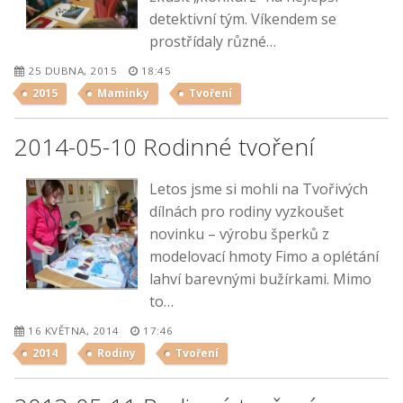
detektivní tým. Víkendem se
prostřídaly různé…
25 DUBNA, 2015
18:45
2015
Maminky
Tvoření
2014-05-10 Rodinné tvoření
Letos jsme si mohli na Tvořivých
dílnách pro rodiny vyzkoušet
novinku – výrobu šperků z
modelovací hmoty Fimo a oplétání
lahví barevnými bužírkami. Mimo
to…
16 KVĚTNA, 2014
17:46
2014
Rodiny
Tvoření