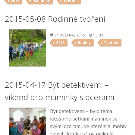
2016
Maminky
Tvoření
2015-05-08 Rodinné tvoření
21 KVĚTNA, 2015
15:32
2015
Rodiny
Tvoření
2015-04-17 Být detektivem! –
víkend pro maminky s dcerami
Být detektivem! – bylo téma
letošního setkání maminek se
svými dcerami, ve kterém si mohly
zkusit „konkurz“ na nejlepší