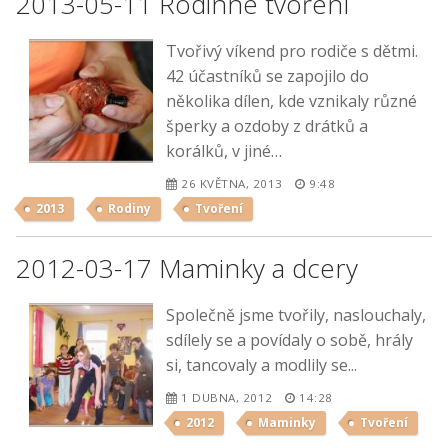
2013-05-11 Rodinné tvoření
Tvořivý víkend pro rodiče s dětmi.
42 účastníků se zapojilo do
několika dílen, kde vznikaly různé
šperky a ozdoby z drátků a
korálků, v jiné…
26 KVĚTNA, 2013
9:48
2013
Rodiny
Tvoření
2012-03-17 Maminky a dcery
Společně jsme tvořily, naslouchaly,
sdílely se a povídaly o sobě, hrály
si, tancovaly a modlily se...
1 DUBNA, 2012
14:28
2012
Maminky
Tvoření