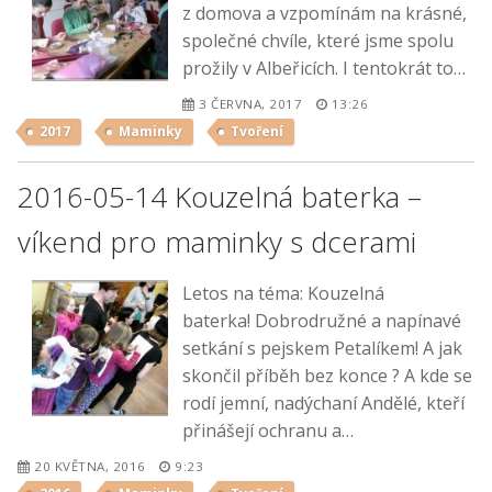
z domova a vzpomínám na krásné,
společné chvíle, které jsme spolu
prožily v Albeřicích. I tentokrát to…
3 ČERVNA, 2017
13:26
2017
Maminky
Tvoření
2016-05-14 Kouzelná baterka –
víkend pro maminky s dcerami
Letos na téma: Kouzelná
baterka! Dobrodružné a napínavé
setkání s pejskem Petalíkem! A jak
skončil příběh bez konce ? A kde se
rodí jemní, nadýchaní Andělé, kteří
přinášejí ochranu a…
20 KVĚTNA, 2016
9:23