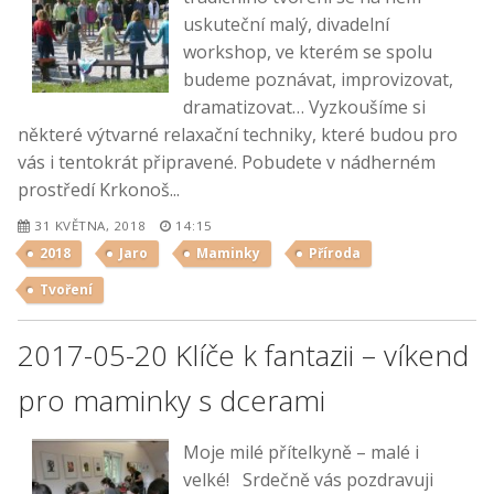
uskuteční malý, divadelní
workshop, ve kterém se spolu
budeme poznávat, improvizovat,
dramatizovat… Vyzkoušíme si
některé výtvarné relaxační techniky, které budou pro
vás i tentokrát připravené. Pobudete v nádherném
prostředí Krkonoš...
31 KVĚTNA, 2018
14:15
2018
Jaro
Maminky
Příroda
Tvoření
2017-05-20 Klíče k fantazii – víkend
pro maminky s dcerami
Moje milé přítelkyně – malé i
velké! Srdečně vás pozdravuji