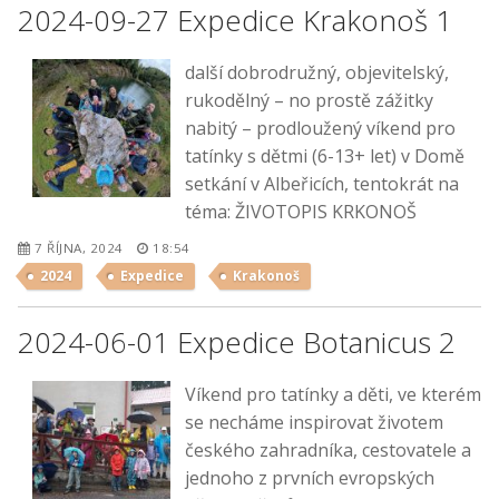
2024-09-27 Expedice Krakonoš 1
další dobrodružný, objevitelský,
rukodělný – no prostě zážitky
nabitý – prodloužený víkend pro
tatínky s dětmi (6-13+ let) v Domě
setkání v Albeřicích, tentokrát na
téma: ŽIVOTOPIS KRKONOŠ
7 ŘÍJNA, 2024
18:54
2024
Expedice
Krakonoš
2024-06-01 Expedice Botanicus 2
Víkend pro tatínky a děti, ve kterém
se necháme inspirovat životem
českého zahradníka, cestovatele a
jednoho z prvních evropských