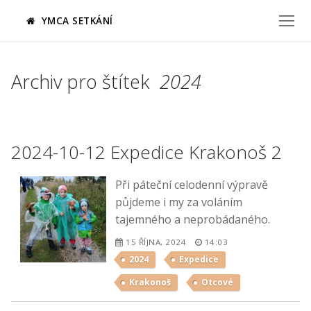
Přeskočit
YMCA SETKÁNÍ
na
obsah
Archiv pro štítek
2024
2024-10-12 Expedice Krakonoš 2
Při páteční celodenní výpravě
půjdeme i my za voláním
tajemného a neprobádaného.
15 ŘÍJNA, 2024
14:03
2024
Expedice
Krakonoš
Otcové