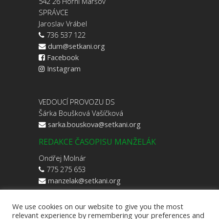
542 26 Horní Maršov
SPRÁVCE
Jaroslav Vrábel
736 537 122
dum@setkani.org
Facebook
Instagram
VEDOUCÍ PROVOZU DS
Šárka Boušková Vašíčková
sarka.bouskova@setkani.org
REDAKCE ČASOPISU MANŽELÁK
Ondřej Molnár
775 275 653
manzelak@setkani.org
We use cookies on our website to give you the most
relevant experience by remembering your preferences and