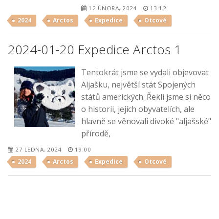
12 ÚNORA, 2024
13:12
2024
Arctos
Expedice
Otcové
2024-01-20 Expedice Arctos 1
Tentokrát jsme se vydali objevovat
Aljašku, největší stát Spojených
států amerických. Řekli jsme si něco
o historii, jejích obyvatelích, ale
hlavně se věnovali divoké "aljašské"
přírodě,
27 LEDNA, 2024
19:00
2024
Arctos
Expedice
Otcové