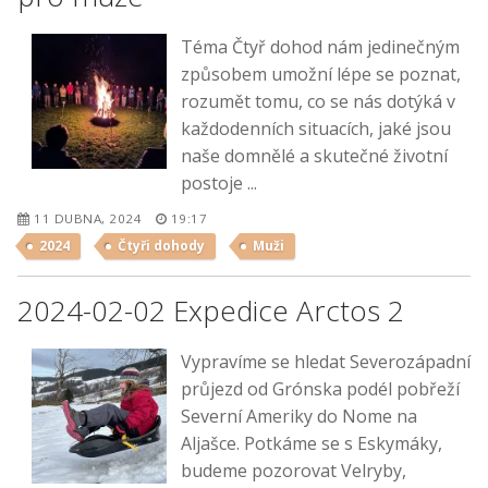
Téma Čtyř dohod nám jedinečným
způsobem umožní lépe se poznat,
rozumět tomu, co se nás dotýká v
každodenních situacích, jaké jsou
naše domnělé a skutečné životní
postoje ...
11 DUBNA, 2024
19:17
2024
Čtyři dohody
Muži
2024-02-02 Expedice Arctos 2
Vypravíme se hledat Severozápadní
průjezd od Grónska podél pobřeží
Severní Ameriky do Nome na
Aljašce. Potkáme se s Eskymáky,
budeme pozorovat Velryby,