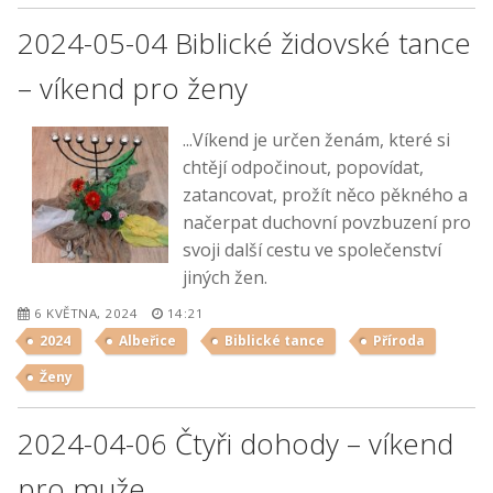
2024-05-04 Biblické židovské tance
– víkend pro ženy
...Víkend je určen ženám, které si
chtějí odpočinout, popovídat,
zatancovat, prožít něco pěkného a
načerpat duchovní povzbuzení pro
svoji další cestu ve společenství
jiných žen.
6 KVĚTNA, 2024
14:21
2024
Albeřice
Biblické tance
Příroda
Ženy
2024-04-06 Čtyři dohody – víkend
pro muže