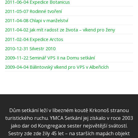
2011-06-04 Expedice Botanicus
2011-05-07 Rodinné tvoření
2011-04-08 Chlapi v manželství
2011-04-02 Jak mít radost ze života – víkend pro ženy
2011-02-04 Expedice Arctos
2010-12-31 Silvestr 2010
2009-11-22 Seminář VPS II na Domu setkání
2009-04-04 Bálintovský víkend pro VPS v Albeřicích
Dům setkání leží v líbezném koutě Krkonoš stranou
turistického ruchu. YMCA Setkání jej získalo v roce 2003
jako dar od Kongregace sester nejsvětější svátostí.
Sestry zde zde žily 45 let – na starších mapách objekt