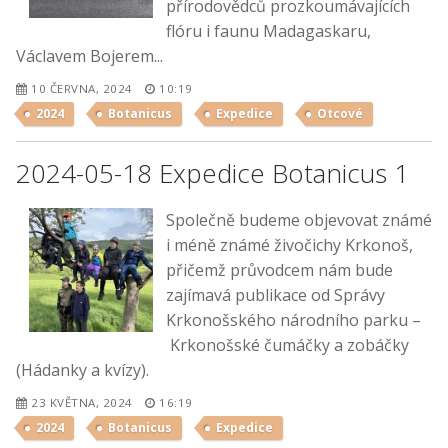
přírodovědců prozkoumávajících
flóru i faunu Madagaskaru,
Václavem Bojerem...
10 ČERVNA, 2024
10:19
2024
Botanicus
Expedice
Otcové
2024-05-18 Expedice Botanicus 1
Společně budeme objevovat známé
i méně známé živočichy Krkonoš,
přičemž průvodcem nám bude
zajímavá publikace od Správy
Krkonošského národního parku –
Krkonošské čumáčky a zobáčky
(Hádanky a kvízy).
23 KVĚTNA, 2024
16:19
2024
Botanicus
Expedice