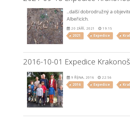
...další dobrodružný a objevit
Albeřicích.
20 ZÁŘÍ, 2021
19:15
2021
Expedice
Kra
2016-10-01 Expedice Krakonoš
9 ŘÍJNA, 2016
22:56
2016
Expedice
Kra