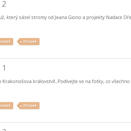
 2
už, který sázel stromy od Jeana Giono a projekty Nadace Dř
konoš
Otcové
 1
do Krakonošova království!...Podívejte se na fotky, co všechno
konoš
Otcové