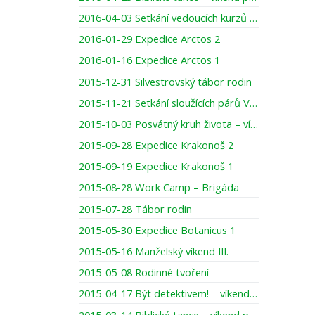
2016-04-03 Setkání vedoucích kurzů MS/WMM
2016-01-29 Expedice Arctos 2
2016-01-16 Expedice Arctos 1
2015-12-31 Silvestrovský tábor rodin
2015-11-21 Setkání sloužících párů VPS 2
2015-10-03 Posvátný kruh života – víkend pro ženy
2015-09-28 Expedice Krakonoš 2
2015-09-19 Expedice Krakonoš 1
2015-08-28 Work Camp – Brigáda
2015-07-28 Tábor rodin
2015-05-30 Expedice Botanicus 1
2015-05-16 Manželský víkend III.
2015-05-08 Rodinné tvoření
2015-04-17 Být detektivem! – víkend pro maminky s dcerami
2015-03-14 Biblické tance – víkend pro ženy