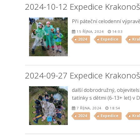
2024-10-12 Expedice Krakonoš
Při páteční celodenní výpra
15 ŘÍJNA, 2024
14:03
2024
Expedice
Kra
2024-09-27 Expedice Krakonoš
další dobrodružný, objevitel
tatínky s dětmi (6-13+ let) 
7 ŘÍJNA, 2024
18:54
2024
Expedice
Kra