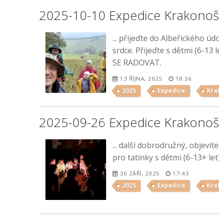
2025-10-10 Expedice Krakonoš
... přijeďte do Albeřického ú
srdce. Přijeďte s dětmi (6-
SE RADOVAT.
13 ŘÍJNA, 2025
18:36
2025
Expedice
Kra
2025-09-26 Expedice Krakonoš
... další dobrodružný, objevi
pro tatínky s dětmi (6-13+ l
30 ZÁŘÍ, 2025
17:43
2025
Expedice
Kra