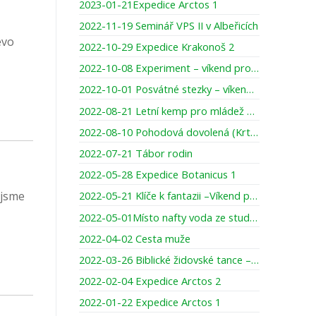
2023-01-21Expedice Arctos 1
2022-11-19 Seminář VPS II v Albeřicích
evo
2022-10-29 Expedice Krakonoš 2
2022-10-08 Experiment – víkend pro otce se staršími dětmi
2022-10-01 Posvátné stezky – víkend pro ženy
2022-08-21 Letní kemp pro mládež YMCA
2022-08-10 Pohodová dovolená (Krtci)
2022-07-21 Tábor rodin
2022-05-28 Expedice Botanicus 1
 jsme
2022-05-21 Klíče k fantazii –Víkend pro maminky a dcery
2022-05-01Místo nafty voda ze studny
2022-04-02 Cesta muže
2022-03-26 Biblické židovské tance – víkend pro ženy
2022-02-04 Expedice Arctos 2
2022-01-22 Expedice Arctos 1