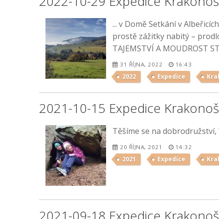
2022-10-29 Expedice Krakonoš
... v Domě Setkání v Albeřicí
prostě zážitky nabitý – prodl
TAJEMSTVÍ A MOUDROST S
31 ŘÍJNA, 2022
16:43
2022
Expedice
Kra
2021-10-15 Expedice Krakonoš
Těšíme se na dobrodružství, "
20 ŘÍJNA, 2021
14:32
2021
Expedice
Kra
2021-09-18 Expedice Krakonoš