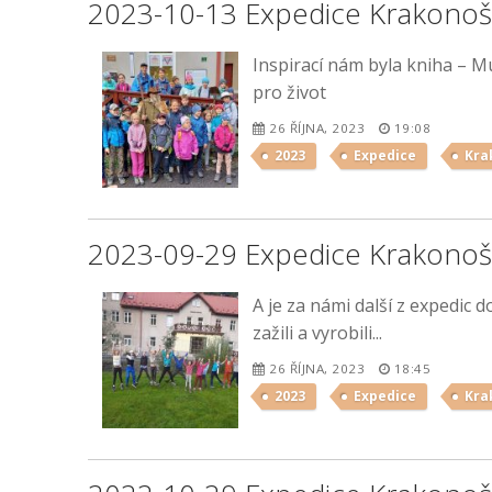
2023-10-13 Expedice Krakonoš
Inspirací nám byla kniha – M
pro život
26 ŘÍJNA, 2023
19:08
2023
Expedice
Kra
2023-09-29 Expedice Krakonoš
A je za námi další z expedic 
zažili a vyrobili...
26 ŘÍJNA, 2023
18:45
2023
Expedice
Kra