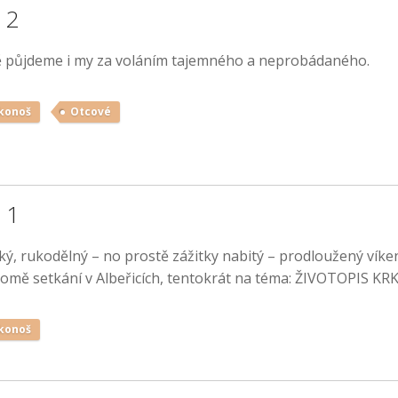
 2
vě půjdeme i my za voláním tajemného a neprobádaného.
konoš
Otcové
 1
ský, rukodělný – no prostě zážitky nabitý – prodloužený víke
v Domě setkání v Albeřicích, tentokrát na téma: ŽIVOTOPIS 
konoš