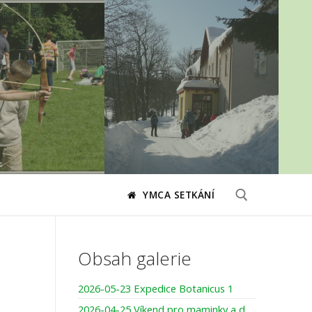
YMCA SETKÁNÍ
Hledat:
Obsah galerie
2026-05-23 Expedice Botanicus 1
2026-04-25 Víkend pro maminky a dcery – pojďme společně tvořit, smát se, darovat si čas