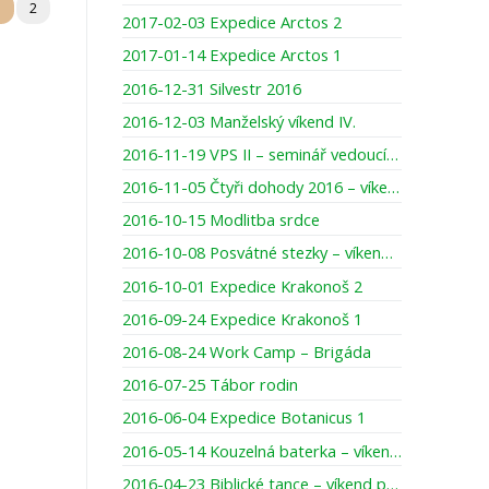
1
2
2017-02-03 Expedice Arctos 2
2017-01-14 Expedice Arctos 1
2016-12-31 Silvestr 2016
2016-12-03 Manželský víkend IV.
2016-11-19 VPS II – seminář vedoucích párů skupinek
2016-11-05 Čtyři dohody 2016 – víkend pro muže
2016-10-15 Modlitba srdce
2016-10-08 Posvátné stezky – víkend pro ženy
2016-10-01 Expedice Krakonoš 2
2016-09-24 Expedice Krakonoš 1
2016-08-24 Work Camp – Brigáda
2016-07-25 Tábor rodin
2016-06-04 Expedice Botanicus 1
2016-05-14 Kouzelná baterka – víkend pro maminky s dcerami
2016-04-23 Biblické tance – víkend pro ženy