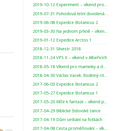
2019-10-12 Experiment – víkend pro otce a starší děti (13-16 let)
2019-07-31 Pohodová letní dovolená pro rodiny
2019-06-08 Expedice Botanicus 2
2019-03-30 Na jednom prkně – víkend pro maminky s dcerou
2019-01-12 Expedice Arctos 1
2018-12-31 Silvestr 2018
2018-11-24 VPS II – víkend v Albeřicích
2018-05-18 Víkend pro maminky a dcery – „O nejvzácnější věci pod sluncem“
2018-04-30 Václav Vacek: Rodinný rituál ke slavení dne Páně
2017-06-03 Expedice Botanicus 2
2017-05-27 Expedice Botanicus 1
2017-05-20 Klíče k fantazii – víkend pro maminky s dcerami
2017-04-29 Biblické židovské tance
2017-04-19 Dům setkání na fotkách
2017-04-08 Cesta proměňování – víkend pro muže