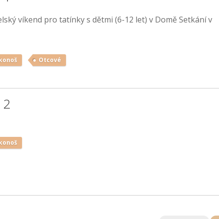
elský víkend pro tatínky s dětmi (6-12 let) v Domě Setkání v
konoš
Otcové
 2
konoš