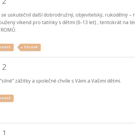
 2
ch se uskutečnil další dobrodružný, objevitelský, rukodělný – 
oužený víkend pro tatínky s dětmi (6-13 let) , tentokrát na t
TROMŮ.
konoš
Otcové
 2
silné" zážitky a společné chvíle s Vámi a Vašimi dětmi.
konoš
 1