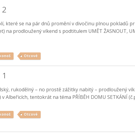
 2
dolí, které se na pár dnů promění v divočinu plnou pokladů pro
13 let) na prodloužený víkend s podtitulem UMĚT ŽASNOUT, 
konoš
Otcové
 1
telský, rukodělný – no prostě zážitky nabitý – prodloužený ví
et) v Albeřicích, tentokrát na téma PŘÍBĚH DOMU SETKÁNÍ (č.p
konoš
Otcové